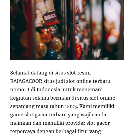
Selamat datang di situs slot resmi
RAJAGACOOR situs judi slot online terbaru
nomor 1 di Indonesia untuk menemani
kegiatan selama bermain di situs slot online
sepanjang masa tahun 2023. Kami memiliki
game slot gacor terbaru yang wajib anda
mainkan dan memiliki provider slot gacor
terpercaya dengan berbagai fitur yang