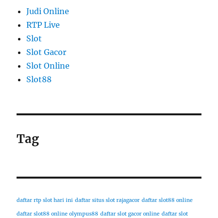
Judi Online
RTP Live
Slot
Slot Gacor
Slot Online
Slot88
Tag
daftar rtp slot hari ini
daftar situs slot rajagacor
daftar slot88 online
daftar slot88 online olympus88
daftar slot gacor online
daftar slot