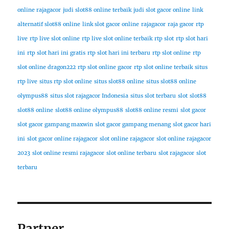
online rajagacor
judi slot88 online terbaik
judi slot gacor online
link
alternatif slot88 online
link slot gacor online
rajagacor
raja gacor
rtp
live
rtp live slot online
rtp live slot online terbaik
rtp slot
rtp slot hari
ini
rtp slot hari ini gratis
rtp slot hari ini terbaru
rtp slot online
rtp
slot online dragon222
rtp slot online gacor
rtp slot online terbaik
situs
rtp live
situs rtp slot online
situs slot88 online
situs slot88 online
olympus88
situs slot rajagacor Indonesia
situs slot terbaru
slot
slot88
slot88 online
slot88 online olympus88
slot88 online resmi
slot gacor
slot gacor gampang maxwin
slot gacor gampang menang
slot gacor hari
ini
slot gacor online rajagacor
slot online rajagacor
slot online rajagacor
2023
slot online resmi rajagacor
slot online terbaru
slot rajagacor
slot
terbaru
Partner