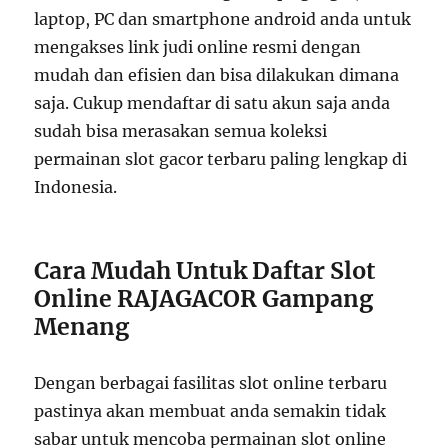
laptop, PC dan smartphone android anda untuk
mengakses link judi online resmi dengan
mudah dan efisien dan bisa dilakukan dimana
saja. Cukup mendaftar di satu akun saja anda
sudah bisa merasakan semua koleksi
permainan slot gacor terbaru paling lengkap di
Indonesia.
Cara Mudah Untuk Daftar Slot
Online RAJAGACOR Gampang
Menang
Dengan berbagai fasilitas slot online terbaru
pastinya akan membuat anda semakin tidak
sabar untuk mencoba permainan slot online