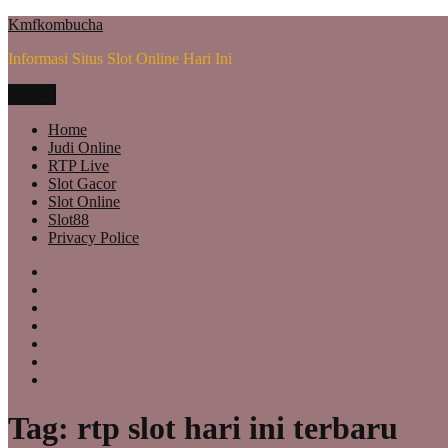
Skip
Kmfkombucha
to
Informasi Situs Slot Online Hari Ini
content
Menu
Home
Judi Online
RTP Live
Slot Gacor
Slot Online
Slot88
Privacy Police
Home
Judi
Online
RTP
Live
Slot
Gacor
Slot
Online
Slot88
Privacy
Police
Tag:
rtp slot hari ini terbaru