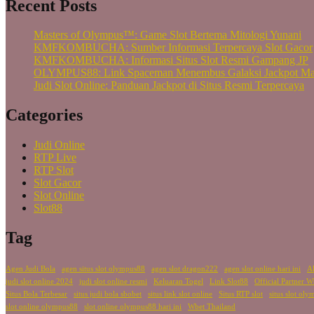
Recent Posts
Masters of Olympus™: Game Slot Bertema Mitologi Yunani
KMFKOMBUCHA: Sumber Informasi Terpercaya Slot Gacor
KMFKOMBUCHA: Informasi Situs Slot Resmi Gampang JP
OLYMPUS88: Link Spaceman Menembus Galaksi Jackpot Ma
Judi Slot Online: Panduan Jackpot di Situs Resmi Terpercaya
Categories
Judi Online
RTP Live
RTP Slot
Slot Gacor
Slot Online
Slot88
Tag
Agen Judi Bola
agen situs slot olympus88
agen slot dragon222
agen slot online hari ini
Al
judi slot online 2024
judi slot online resmi
Keluaran Togel
Link Slot88
Official Partner W
Situs Bola Terbesar
situs judi bola sbobet
situs link slot online
Situs RTP slot
situs slot ol
slot online olympus88
slot online olympus88 hari ini
Wbet Thailand