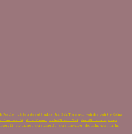
la Populer
judi bola sbobet88 online
Judi Bola Terpercaya
judi slot
Judi Slot Online
et88 online 2024
sbobet88 resmi
sbobet88 resmi 2024
sbobet88 resmi terpercaya
dragon222
Slot Jackpot
slot olympus88
slot online gacor
slot online gacor hari ini