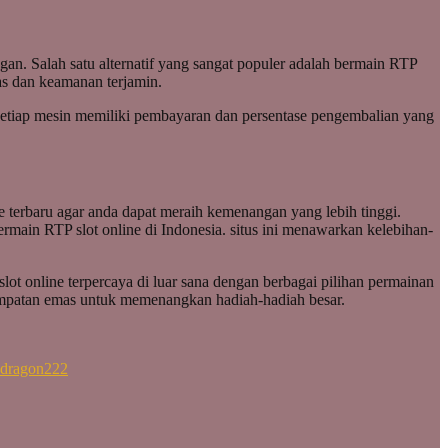
gan. Salah satu alternatif yang sangat populer adalah bermain RTP
as dan keamanan terjamin.
 Setiap mesin memiliki pembayaran dan persentase pengembalian yang
e terbaru agar anda dapat meraih kemenangan yang lebih tinggi.
ermain RTP slot online di Indonesia. situs ini menawarkan kelebihan-
slot online terpercaya di luar sana dengan berbagai pilihan permainan
kesempatan emas untuk memenangkan hadiah-hadiah besar.
e dragon222