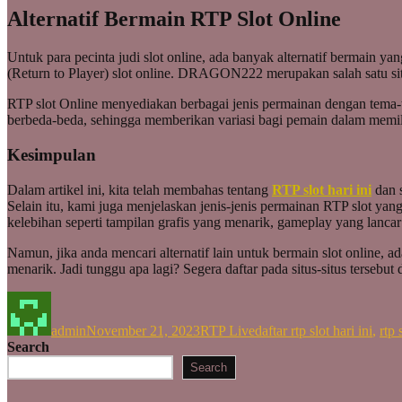
Alternatif Bermain RTP Slot Online
Untuk para pecinta judi slot online, ada banyak alternatif bermain y
(Return to Player) slot online. DRAGON222 merupakan salah satu sit
RTP slot Online menyediakan berbagai jenis permainan dengan tema-t
berbeda-beda, sehingga memberikan variasi bagi pemain dalam memili
Kesimpulan
Dalam artikel ini, kita telah membahas tentang
RTP slot hari ini
dan s
Selain itu, kami juga menjelaskan jenis-jenis permainan RTP slot yan
kelebihan seperti tampilan grafis yang menarik, gameplay yang lanc
Namun, jika anda mencari alternatif lain untuk bermain slot online, a
menarik. Jadi tunggu apa lagi? Segera daftar pada situs-situs terse
Author
Posted
Categories
Tags
on
admin
November 21, 2023
RTP Live
daftar rtp slot hari ini
,
rtp 
Search
Search