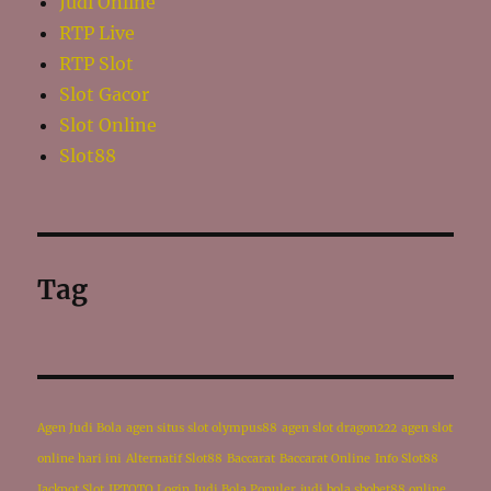
Judi Online
RTP Live
RTP Slot
Slot Gacor
Slot Online
Slot88
Tag
Agen Judi Bola
agen situs slot olympus88
agen slot dragon222
agen slot
online hari ini
Alternatif Slot88
Baccarat
Baccarat Online
Info Slot88
Jackpot Slot
JPTOTO Login
Judi Bola Populer
judi bola sbobet88 online