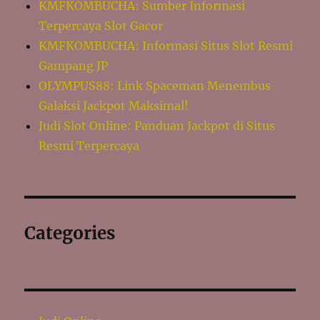
KMFKOMBUCHA: Sumber Informasi
Terpercaya Slot Gacor
KMFKOMBUCHA: Informasi Situs Slot Resmi
Gampang JP
OLYMPUS88: Link Spaceman Menembus
Galaksi Jackpot Maksimal!
Judi Slot Online: Panduan Jackpot di Situs
Resmi Terpercaya
Categories