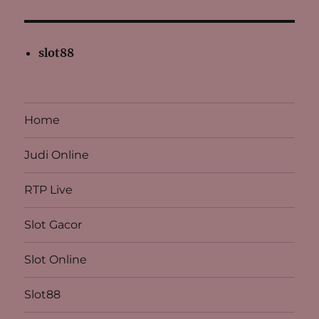
slot88
Home
Judi Online
RTP Live
Slot Gacor
Slot Online
Slot88