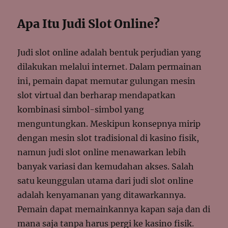
Apa Itu Judi Slot Online?
Judi slot online adalah bentuk perjudian yang
dilakukan melalui internet. Dalam permainan
ini, pemain dapat memutar gulungan mesin
slot virtual dan berharap mendapatkan
kombinasi simbol-simbol yang
menguntungkan. Meskipun konsepnya mirip
dengan mesin slot tradisional di kasino fisik,
namun judi slot online menawarkan lebih
banyak variasi dan kemudahan akses. Salah
satu keunggulan utama dari judi slot online
adalah kenyamanan yang ditawarkannya.
Pemain dapat memainkannya kapan saja dan di
mana saja tanpa harus pergi ke kasino fisik.