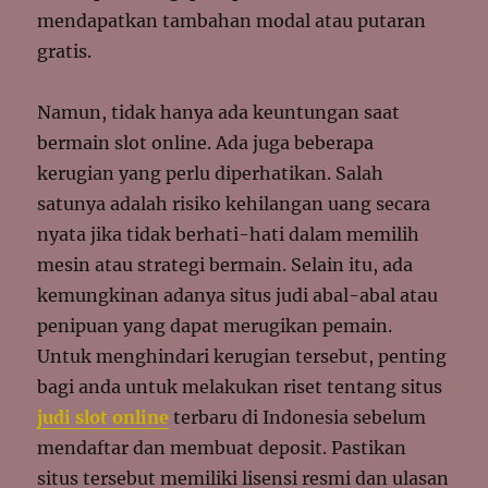
mendapatkan tambahan modal atau putaran
gratis.
Namun, tidak hanya ada keuntungan saat
bermain slot online. Ada juga beberapa
kerugian yang perlu diperhatikan. Salah
satunya adalah risiko kehilangan uang secara
nyata jika tidak berhati-hati dalam memilih
mesin atau strategi bermain. Selain itu, ada
kemungkinan adanya situs judi abal-abal atau
penipuan yang dapat merugikan pemain.
Untuk menghindari kerugian tersebut, penting
bagi anda untuk melakukan riset tentang situs
judi slot online
terbaru di Indonesia sebelum
mendaftar dan membuat deposit. Pastikan
situs tersebut memiliki lisensi resmi dan ulasan