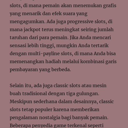
slots, di mana pemain akan menemukan grafis
yang menarik dan efek suara yang
mengagumkan. Ada juga progressive slots, di
mana jackpot terus meningkat seiring jumlah
taruhan dari para pemain. Jika Anda mencari
sensasi lebih tinggi, mungkin Anda tertarik
dengan multi-payline slots, di mana Anda bisa
memenangkan hadiah melalui kombinasi garis
pembayaran yang berbeda.
Selain itu, ada juga classic slots atau mesin
buah tradisional dengan tiga gulungan.
Meskipun sederhana dalam desainnya, classic
slots tetap populer karena memberikan
pengalaman nostalgia bagi banyak pemain.
Beberapa penyedia game terkenal seperti