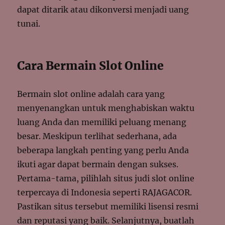
dapat ditarik atau dikonversi menjadi uang
tunai.
Cara Bermain Slot Online
Bermain slot online adalah cara yang
menyenangkan untuk menghabiskan waktu
luang Anda dan memiliki peluang menang
besar. Meskipun terlihat sederhana, ada
beberapa langkah penting yang perlu Anda
ikuti agar dapat bermain dengan sukses.
Pertama-tama, pilihlah situs judi slot online
terpercaya di Indonesia seperti RAJAGACOR.
Pastikan situs tersebut memiliki lisensi resmi
dan reputasi yang baik. Selanjutnya, buatlah