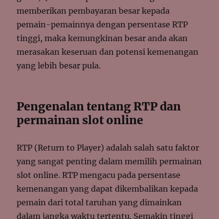
memberikan pembayaran besar kepada
pemain-pemainnya dengan persentase RTP
tinggi, maka kemungkinan besar anda akan
merasakan keseruan dan potensi kemenangan
yang lebih besar pula.
Pengenalan tentang RTP dan
permainan slot online
RTP (Return to Player) adalah salah satu faktor
yang sangat penting dalam memilih permainan
slot online. RTP mengacu pada persentase
kemenangan yang dapat dikembalikan kepada
pemain dari total taruhan yang dimainkan
dalam jangka waktu tertentu. Semakin tinggi