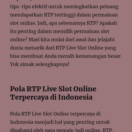
tips-tips efektif untuk meningkatkan peluang
mendapatkan RTP tertinggi dalam permainan
slot online. Jadi, apa sebenarnya RTP? Apakah
itu penting dalam memilih permainan slot
online? Mari kita mulai dari awal dan jelajahi
dunia menarik dari RTP Live Slot Online yang
bisa membuat Anda meraih kemenangan besar.
Yuk simak selengkapnya!
Pola RTP Live Slot Online
Terpercaya di Indonesia
Pola RTP Live Slot Online terpercaya di
Indonesia menjadi hal yang penting untuk
dipahami oleh para pemain judi online. RTP,