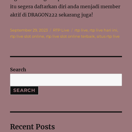
itu segera daftarkan diri anda menjadi member
aktif di DRAGON222 sekarang juga!
Posted
September 29, 2023
Categories
RTP Live
Tags
rtp live
,
rtp live hari ini
,
on
rtp live slot online
,
rtp live slot online terbaik
,
situs rtp live
Search
SEARCH
Recent Posts