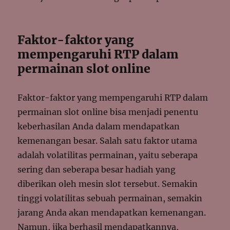
Faktor-faktor yang
mempengaruhi RTP dalam
permainan slot online
Faktor-faktor yang mempengaruhi RTP dalam
permainan slot online bisa menjadi penentu
keberhasilan Anda dalam mendapatkan
kemenangan besar. Salah satu faktor utama
adalah volatilitas permainan, yaitu seberapa
sering dan seberapa besar hadiah yang
diberikan oleh mesin slot tersebut. Semakin
tinggi volatilitas sebuah permainan, semakin
jarang Anda akan mendapatkan kemenangan.
Namun, jika berhasil mendapatkannya,