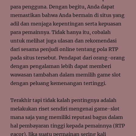
para pengguna. Dengan begitu, Anda dapat
memastikan bahwa Anda bermain di situs yang
adil dan menjaga kepentingan serta kepuasan
para pemainnya. Tidak hanya itu, cobalah
untuk melihat juga ulasan dan rekomendasi
dari sesama penjudi online tentang pola RTP
pada situs tersebut. Pendapat dari orang-orang
dengan pengalaman lebih dapat memberi
wawasan tambahan dalam memilih game slot
dengan peluang kemenangan tertinggi.
Terakhir tapi tidak kalah pentingnya adalah
melakukan riset sendiri mengenai game-slot
mana saja yang memiliki reputasi bagus dalam
hal pembayaran tinggi kepada pemainnya (RTP
gacor). Jika suatu permainan sering kali