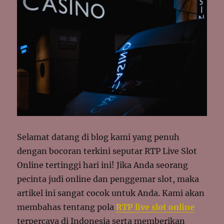
Selamat datang di blog kami yang penuh
dengan bocoran terkini seputar RTP Live Slot
Online tertinggi hari ini! Jika Anda seorang
pecinta judi online dan penggemar slot, maka
artikel ini sangat cocok untuk Anda. Kami akan
membahas tentang pola
RTP live slot online
terpercaya di Indonesia serta memberikan