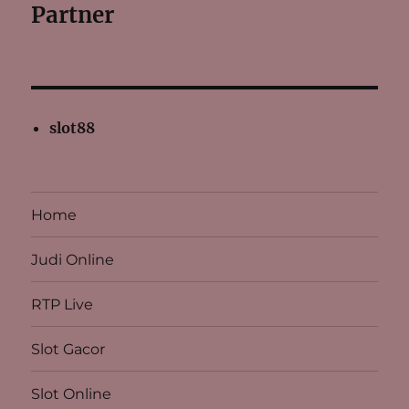
Partner
slot88
Home
Judi Online
RTP Live
Slot Gacor
Slot Online