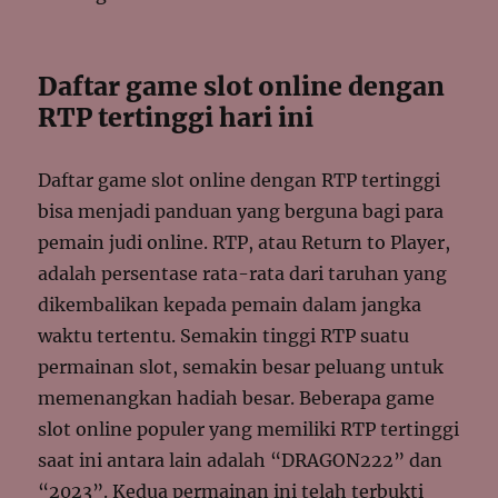
Daftar game slot online dengan
RTP tertinggi hari ini
Daftar game slot online dengan RTP tertinggi
bisa menjadi panduan yang berguna bagi para
pemain judi online. RTP, atau Return to Player,
adalah persentase rata-rata dari taruhan yang
dikembalikan kepada pemain dalam jangka
waktu tertentu. Semakin tinggi RTP suatu
permainan slot, semakin besar peluang untuk
memenangkan hadiah besar. Beberapa game
slot online populer yang memiliki RTP tertinggi
saat ini antara lain adalah “DRAGON222” dan
“2023”. Kedua permainan ini telah terbukti