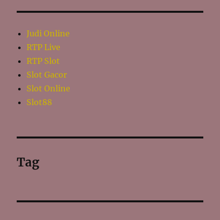
Judi Online
RTP Live
RTP Slot
Slot Gacor
Slot Online
Slot88
Tag