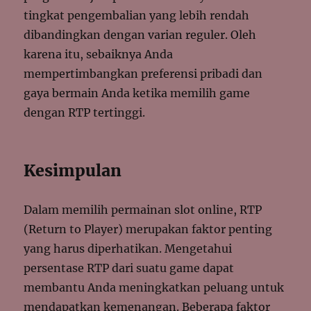
tingkat pengembalian yang lebih rendah
dibandingkan dengan varian reguler. Oleh
karena itu, sebaiknya Anda
mempertimbangkan preferensi pribadi dan
gaya bermain Anda ketika memilih game
dengan RTP tertinggi.
Kesimpulan
Dalam memilih permainan slot online, RTP
(Return to Player) merupakan faktor penting
yang harus diperhatikan. Mengetahui
persentase RTP dari suatu game dapat
membantu Anda meningkatkan peluang untuk
mendapatkan kemenangan. Beberapa faktor