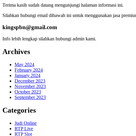
Terima kasih sudah datang mengunjungi halaman informasi ini.
Silahkan hubungi email dibawah ini untuk menggunakan jasa premi
kingspbn@gmail.com
Info lebih lengkap silahkan hubungi admin kami.
Archives
May 2024
February 2024
January 2024
December 2023
November 2023
October 2023
September 2023
Categories
Judi Online
RTP Live
RTP Slot