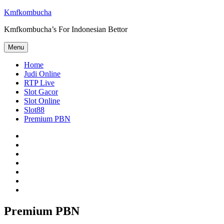
Skip
Kmfkombucha
to
Kmfkombucha’s For Indonesian Bettor
content
Menu
Home
Judi Online
RTP Live
Slot Gacor
Slot Online
Slot88
Premium PBN
Home
Judi
Online
RTP
Live
Slot
Gacor
Slot
Online
Slot88
Premium
PBN
Premium PBN