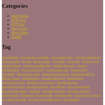
Categories
Judi Online
RTP Live
RTP Slot
Slot Gacor
Slot Online
Slot88
Tag
Agen Judi Bola
agen situs slot olympus88
agen slot dragon222
agen slot online hari ini
Alternatif Slot88
Baccarat
Baccarat Online
Info Slot88
Jackpot Slot
JPTOTO Login
Judi Bola Populer
judi bola sbobet88 online
Judi Bola Terpercaya
judi slot
Judi Slot Online
judi slot online 2024
judi slot online resmi
Keluaran Togel
Link Slot88
Official Partner Wbet
Panduan Baccarat Online
rekomendasi RTP slot
RTP slot Terbaik
sbobet88 online
sbobet88 online 2024
sbobet88 resmi
sbobet88 resmi 2024
sbobet88 resmi terpercaya
Situs Bola Terbesar
situs judi bola sbobet
situs link slot online
Situs RTP slot
situs slot olympus88
situs slot online terbaru
Slot Demo
Slot Demo Pragmatic
Slot Demo Thailand
slot dragon222
Slot Jackpot
slot olympus88
slot online gacor
slot online gacor hari ini
slot online olympus88
slot online olympus88 hari ini
Wbet Thailand