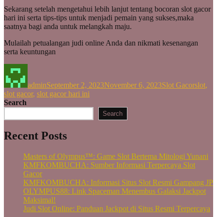
Sekarang setelah mengetahui lebih lanjut tentang bocoran slot gacor
hari ini serta tips-tips untuk menjadi pemain yang sukses,maka
saatnya bagi anda untuk melangkah maju.
Mulailah petualangan judi online Anda dan nikmati kesenangan
serta keuntungan
Author
Posted
Categories
Tags
on
admin
September 2, 2023
November 6, 2023
Slot Gacor
slot
,
slot gacor
,
slot gacor hari ini
Search
Search
Recent Posts
Masters of Olympus™: Game Slot Bertema Mitologi Yunani
KMFKOMBUCHA: Sumber Informasi Terpercaya Slot
Gacor
KMFKOMBUCHA: Informasi Situs Slot Resmi Gampang JP
OLYMPUS88: Link Spaceman Menembus Galaksi Jackpot
Maksimal!
Judi Slot Online: Panduan Jackpot di Situs Resmi Terpercaya