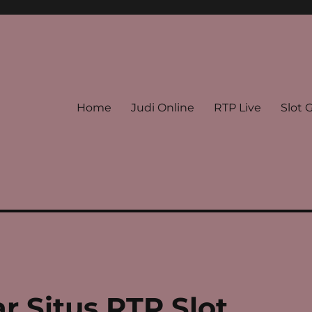
Home
Judi Online
RTP Live
Slot 
r Situs RTP Slot