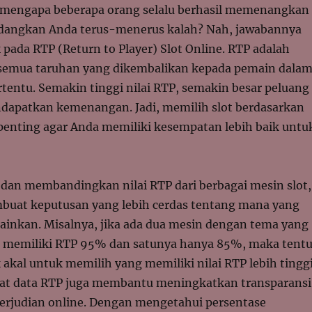
 mengapa beberapa orang selalu berhasil memenangkan
edangkan Anda terus-menerus kalah? Nah, jawabannya
ak pada RTP (Return to Player) Slot Online. RTP adalah
 semua taruhan yang dikembalikan kepada pemain dala
rtentu. Semakin tinggi nilai RTP, semakin besar peluang
apatkan kemenangan. Jadi, memilih slot berdasarkan
 penting agar Anda memiliki kesempatan lebih baik untu
dan membandingkan nilai RTP dari berbagai mesin slot,
buat keputusan yang lebih cerdas tentang mana yang
mainkan. Misalnya, jika ada dua mesin dengan tema yang
u memiliki RTP 95% dan satunya hanya 85%, maka tent
 akal untuk memilih yang memiliki nilai RTP lebih tinggi
ihat data RTP juga membantu meningkatkan transparansi
perjudian online. Dengan mengetahui persentase