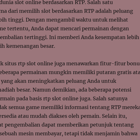
dunia slot online berdasarkan RTP. Salah satu
a dari memilih slot berdasarkan RTP adalah peluang
ih tinggi. Dengan mengambil waktu untuk melihat
ame tertentu, Anda dapat mencari permainan dengan
embalian tertinggi. Ini memberi Anda kesempatan lebih
aih kemenangan besar.
ak situs rtp slot online juga menawarkan fitur-fitur bonu
eberapa permainan mungkin memiliki putaran gratis at
el yang akan meningkatkan peluang Anda untuk
diah besar. Namun demikian, ada beberapa potensi
rmain pada basis rtp slot online juga. Salah satunya
dak semua game memiliki informasi tentang RTP merek
ersedia atau mudah diakses oleh pemain. Selain itu,
at pengembalian dapat memberikan petunjuk tentang
 sebuah mesin membayar, tetapi tidak menjamin bahwa