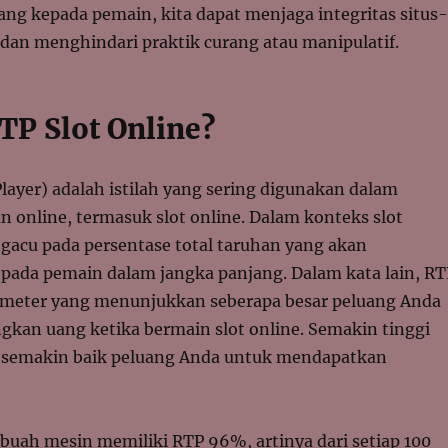
ng kepada pemain, kita dapat menjaga integritas situs-
e dan menghindari praktik curang atau manipulatif.
TP Slot Online?
layer) adalah istilah yang sering digunakan dalam
an online, termasuk slot online. Dalam konteks slot
gacu pada persentase total taruhan yang akan
pada pemain dalam jangka panjang. Dalam kata lain, RT
meter yang menunjukkan seberapa besar peluang Anda
an uang ketika bermain slot online. Semakin tinggi
, semakin baik peluang Anda untuk mendapatkan
ebuah mesin memiliki RTP 96%, artinya dari setiap 100