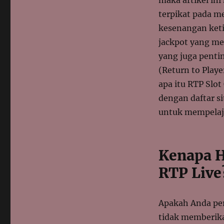
maka artikel in
terpikat pada m
kesenangan keti
jackpot yang me
yang juga penti
(Return to Playe
apa itu RTP Slo
dengan daftar si
untuk mempelajar
Kenapa H
RTP Live
Apakah Anda pe
tidak memberik