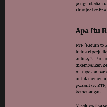
pengembalian ua
situs judi onlin
Apa Itu R
RTP (Return to P
industri perjudi
online, RTP men
dikembalikan ke
merupakan para
untuk memenangk
persentase RTP
kemenangan.
Misalnya, jika s