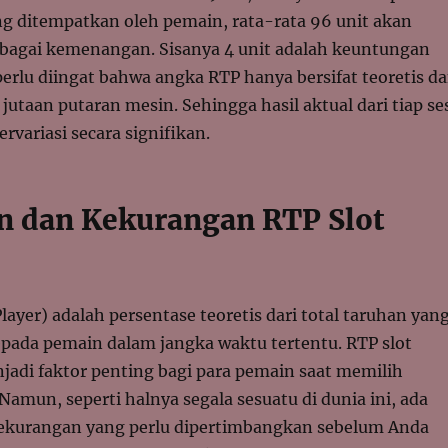
ng ditempatkan oleh pemain, rata-rata 96 unit akan
bagai kemenangan. Sisanya 4 unit adalah keuntungan
erlu diingat bahwa angka RTP hanya bersifat teoretis d
jutaan putaran mesin. Sehingga hasil aktual dari tiap se
rvariasi secara signifikan.
n dan Kekurangan RTP Slot
layer) adalah persentase teoretis dari total taruhan yan
pada pemain dalam jangka waktu tertentu. RTP slot
njadi faktor penting bagi para pemain saat memilih
Namun, seperti halnya segala sesuatu di dunia ini, ada
kekurangan yang perlu dipertimbangkan sebelum Anda