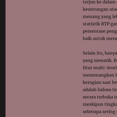
terjun ke dalam 
keuntungan utam
menang yang leb
statistik RTP g
persentase peng
baik untuk mer
Selain itu, bany
yang menarik. B
fitur multi-lev
memenangkan ha
kerugian saat be
adalah bahwa ti
secara terbuka t
meskipun tingk
seberapa sering