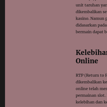
unit taruhan ya
dikembalikan se
kasino. Namun p
didasarkan pada 
bermain dapat be
Kelebiha
Online
RTP (Return to P
dikembalikan ke
online telah me
permainan slot. 
kelebihan dan 