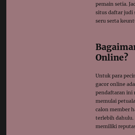
pemain setia. J
situs daftar jud
seru serta keun
Bagaiman
Online?
Untuk para pecint
gacor online ada
pendaftaran ini
memulai petuala
calon member har
terlebih dahulu
memiliki reputas