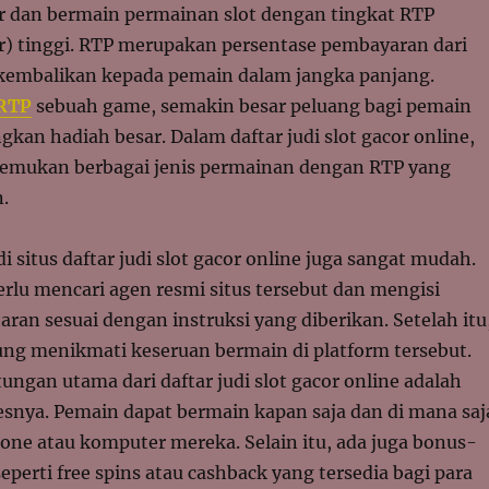
 dan bermain permainan slot dengan tingkat RTP
er) tinggi. RTP merupakan persentase pembayaran dari
kembalikan kepada pemain dalam jangka panjang.
RTP
sebuah game, semakin besar peluang bagi pemain
an hadiah besar. Dalam daftar judi slot gacor online,
emukan berbagai jenis permainan dengan RTP yang
.
i situs daftar judi slot gacor online juga sangat mudah.
rlu mencari agen resmi situs tersebut dan mengisi
aran sesuai dengan instruksi yang diberikan. Setelah itu
ung menikmati keseruan bermain di platform tersebut.
ungan utama dari daftar judi slot gacor online adalah
nya. Pemain dapat bermain kapan saja dan di mana saj
one atau komputer mereka. Selain itu, ada juga bonus-
perti free spins atau cashback yang tersedia bagi para