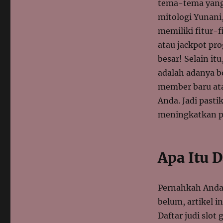
tema-tema yang 
mitologi Yunani,
memiliki fitur-f
atau jackpot pr
besar! Selain it
adalah adanya b
member baru ata
Anda. Jadi past
meningkatkan p
Apa Itu D
Pernahkah Anda 
belum, artikel 
Daftar judi slo