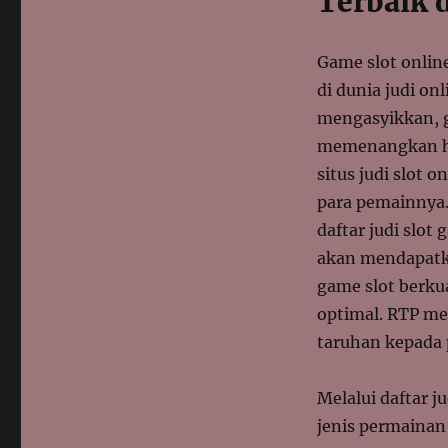
Terbaik 
Game slot onlin
di dunia judi on
mengasyikkan, 
memenangkan ha
situs judi slot
para pemainnya.
daftar judi slot
akan mendapatka
game slot berkua
optimal. RTP me
taruhan kepada 
Melalui daftar 
jenis permainan