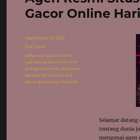
Gacor Online Hari
Posted
September 14, 2023
on
Categories
Slot Gacor
Tags
daftar slot gacor online
,
judi slot gacor online
,
link
slot gacor online
,
slot gacor
gampang maxwin
,
slot
gacor gampang menang
Selamat datang 
tentang dunia j
mengenai agen re