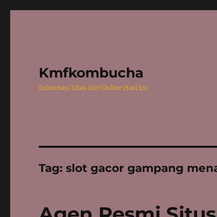
Kmfkombucha
Informasi Situs Slot Online Hari Ini
Tag:
slot gacor gampang men
Agen Resmi Situs 