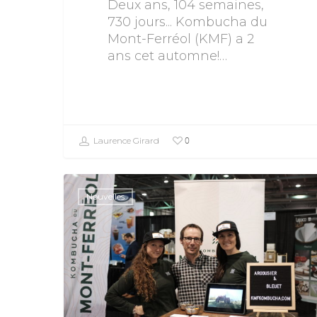
Deux ans, 104 semaines,
730 jours... Kombucha du
Mont-Ferréol (KMF) a 2
ans cet automne!…
0
Laurence Girard
Nouvelles