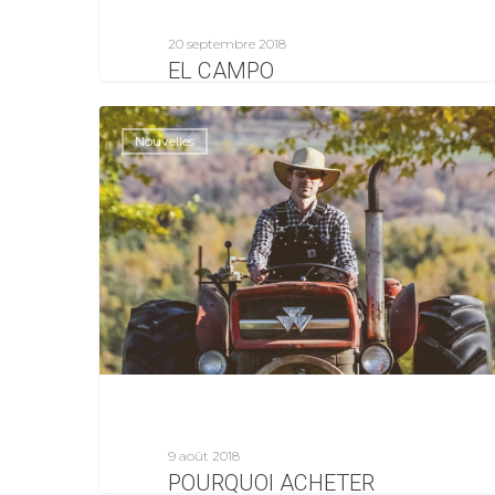
20 septembre 2018
EL CAMPO
El Campo, c'est la
rencontre annuelle
Nouvelles
d'adeptes de la #vanlife,
mouvement de plus en
plus…
0
Laurence Girard
9 août 2018
POURQUOI ACHETER