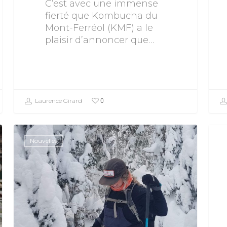
C’est avec une immense
fierté que Kombucha du
Mont-Ferréol (KMF) a le
plaisir d’annoncer que…
0
Laurence Girard
Nouvelles