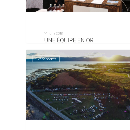
14 juin 2019
UNE ÉQUIPE EN OR
C’est il y a maintenant 15
ans que Léandre a
Événements
commencé à travailler sur
son…
0
Laurence Girard