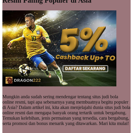
Resmi Paling Populer di Asia
Mungkin anda sudah sering mendengar tentang situs judi bola
online resmi, tapi apa sebenarnya yang membuatnya begitu populer
di Asia? Dalam artikel ini, kita akan menjelajahi dunia situs judi bola
online resmi dan mengapa banyak orang tertarik untuk bergabung.
Temukan kelebihan, jenis permainan yang tersedia, cara bergabung,
serta promosi dan bonus menarik yang ditawarkan. Mari kita mulai!