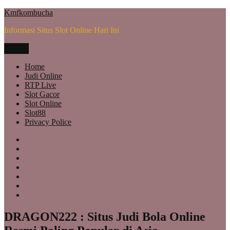
Skip
Kmfkombucha
to
Informasi Situs Slot Online Hari Ini
content
Menu
Home
Judi Online
RTP Live
Slot Gacor
Slot Online
Slot88
Privacy Police
Home
Judi
Online
RTP
Live
Slot
Gacor
Slot
Online
Slot88
Privacy
Police
DRAGON222 : Situs Judi Bola Online