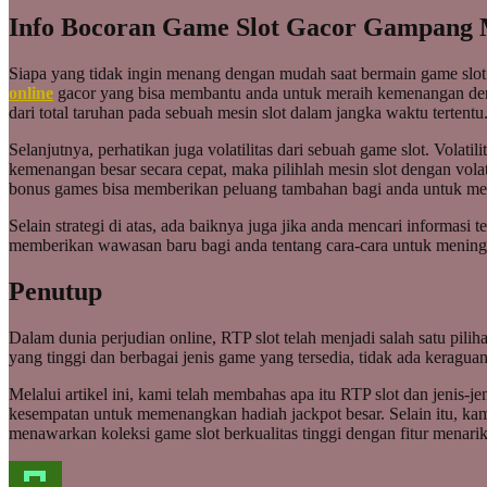
Info Bocoran Game Slot Gacor Gampang
Siapa yang tidak ingin menang dengan mudah saat bermain game slot
online
gacor yang bisa membantu anda untuk meraih kemenangan denga
dari total taruhan pada sebuah mesin slot dalam jangka waktu terten
Selanjutnya, perhatikan juga volatilitas dari sebuah game slot. Vol
kemenangan besar secara cepat, maka pilihlah mesin slot dengan volatil
bonus games bisa memberikan peluang tambahan bagi anda untuk me
Selain strategi di atas, ada baiknya juga jika anda mencari informasi
memberikan wawasan baru bagi anda tentang cara-cara untuk mening
Penutup
Dalam dunia perjudian online, RTP slot telah menjadi salah satu p
yang tinggi dan berbagai jenis game yang tersedia, tidak ada keragu
Melalui artikel ini, kami telah membahas apa itu RTP slot dan jenis-
kesempatan untuk memenangkan hadiah jackpot besar. Selain itu, kam
menawarkan koleksi game slot berkualitas tinggi dengan fitur menari
Author
Posted
Categories
Tags