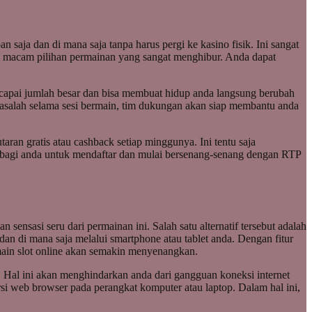
saja dan di mana saja tanpa harus pergi ke kasino fisik. Ini sangat
ai macam pilihan permainan yang sangat menghibur. Anda dapat
encapai jumlah besar dan bisa membuat hidup anda langsung berubah
masalah selama sesi bermain, tim dukungan akan siap membantu anda
ran gratis atau cashback setiap minggunya. Ini tentu saja
 bagi anda untuk mendaftar dan mulai bersenang-senang dengan RTP
sensasi seru dari permainan ini. Salah satu alternatif tersebut adalah
dan di mana saja melalui smartphone atau tablet anda. Dengan fitur
rmain slot online akan semakin menyenangkan.
 Hal ini akan menghindarkan anda dari gangguan koneksi internet
rsi web browser pada perangkat komputer atau laptop. Dalam hal ini,