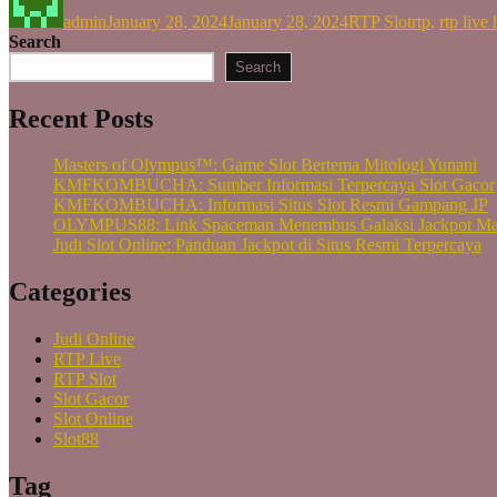
on
admin
January 28, 2024
January 28, 2024
RTP Slot
rtp
,
rtp live
Search
Search
Recent Posts
Masters of Olympus™: Game Slot Bertema Mitologi Yunani
KMFKOMBUCHA: Sumber Informasi Terpercaya Slot Gacor
KMFKOMBUCHA: Informasi Situs Slot Resmi Gampang JP
OLYMPUS88: Link Spaceman Menembus Galaksi Jackpot Ma
Judi Slot Online: Panduan Jackpot di Situs Resmi Terpercaya
Categories
Judi Online
RTP Live
RTP Slot
Slot Gacor
Slot Online
Slot88
Tag