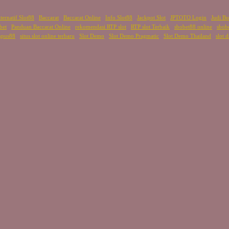
ternatif Slot88
Baccarat
Baccarat Online
Info Slot88
Jackpot Slot
JPTOTO Login
Judi Bo
bet
Panduan Baccarat Online
rekomendasi RTP slot
RTP slot Terbaik
sbobet88 online
sbob
ympus88
situs slot online terbaru
Slot Demo
Slot Demo Pragmatic
Slot Demo Thailand
slot 