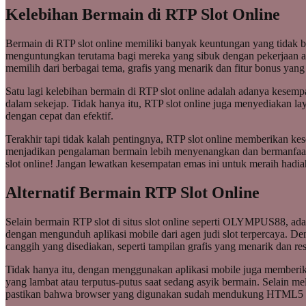
Kelebihan Bermain di RTP Slot Online
Bermain di RTP slot online memiliki banyak keuntungan yang tidak bis
menguntungkan terutama bagi mereka yang sibuk dengan pekerjaan ata
memilih dari berbagai tema, grafis yang menarik dan fitur bonus y
Satu lagi kelebihan bermain di RTP slot online adalah adanya kesem
dalam sekejap. Tidak hanya itu, RTP slot online juga menyediakan l
dengan cepat dan efektif.
Terakhir tapi tidak kalah pentingnya, RTP slot online memberikan ke
menjadikan pengalaman bermain lebih menyenangkan dan bermanfaat s
slot online! Jangan lewatkan kesempatan emas ini untuk meraih hadia
Alternatif Bermain RTP Slot Online
Selain bermain RTP slot di situs slot online seperti OLYMPUS88, ada b
dengan mengunduh aplikasi mobile dari agen judi slot terpercaya. Den
canggih yang disediakan, seperti tampilan grafis yang menarik dan 
Tidak hanya itu, dengan menggunakan aplikasi mobile juga memberika
yang lambat atau terputus-putus saat sedang asyik bermain. Selain me
pastikan bahwa browser yang digunakan sudah mendukung HTML5 aga