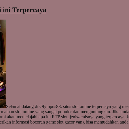
ini Terpercaya
Selamat datang di Olympus88, situs slot online terpercaya yang me
permainan slot online yang sangat populer dan menguntungkan. Jika a
ami akan menjelajahi apa itu RTP slot, jenis-jenisnya yang terpercaya, k
erikan informasi bocoran game slot gacor yang bisa memudahkan anda 