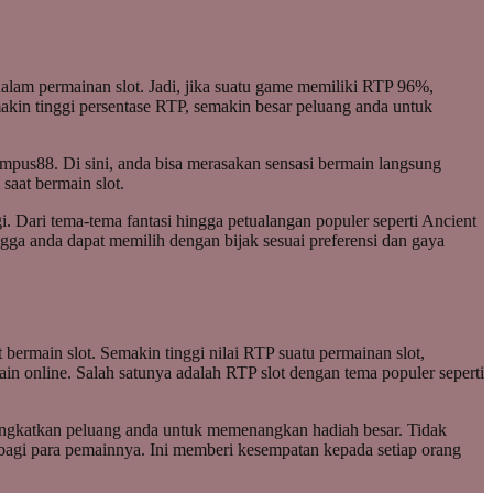
dalam permainan slot. Jadi, jika suatu game memiliki RTP 96%,
akin tinggi persentase RTP, semakin besar peluang anda untuk
ympus88. Di sini, anda bisa merasakan sensasi bermain langsung
saat bermain slot.
. Dari tema-tema fantasi hingga petualangan populer seperti Ancient
ngga anda dapat memilih dengan bijak sesuai preferensi dan gaya
bermain slot. Semakin tinggi nilai RTP suatu permainan slot,
 online. Salah satunya adalah RTP slot dengan tema populer seperti
meningkatkan peluang anda untuk memenangkan hadiah besar. Tidak
 bagi para pemainnya. Ini memberi kesempatan kepada setiap orang