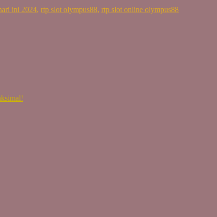
 hari ini 2024
,
rtp slot olympus88
,
rtp slot online olympus88
ksimal!