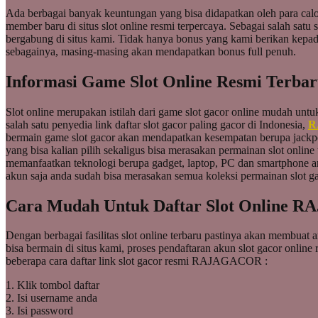
Ada berbagai banyak keuntungan yang bisa didapatkan oleh para cal
member baru di situs slot online resmi terpercaya. Sebagai salah sat
bergabung di situs kami. Tidak hanya bonus yang kami berikan kepada c
sebagainya, masing-masing akan mendapatkan bonus full penuh.
Informasi Game Slot Online Resmi Ter
Slot online merupakan istilah dari game slot gacor online mudah unt
salah satu penyedia link daftar slot gacor paling gacor di Indonesia,
R
bermain game slot gacor akan mendapatkan kesempatan berupa jackpot
yang bisa kalian pilih sekaligus bisa merasakan permainan slot onli
memanfaatkan teknologi berupa gadget, laptop, PC dan smartphone an
akun saja anda sudah bisa merasakan semua koleksi permainan slot gac
Cara Mudah Untuk Daftar Slot Online
Dengan berbagai fasilitas slot online terbaru pastinya akan membuat
bisa bermain di situs kami, proses pendaftaran akun slot gacor onlin
beberapa cara daftar link slot gacor resmi RAJAGACOR :
1. Klik tombol daftar
2. Isi username anda
3. Isi password