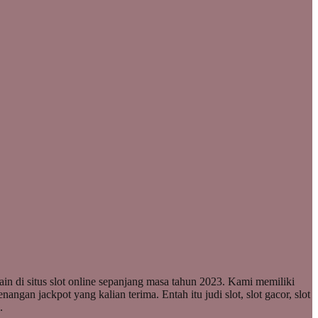
in di situs slot online sepanjang masa tahun 2023. Kami memiliki
gan jackpot yang kalian terima. Entah itu judi slot, slot gacor, slot
.