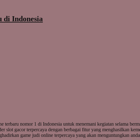
di Indonesia
ne terbaru nomor 1 di Indonesia untuk menemani kegiatan selama berma
 slot gacor terpercaya dengan berbagai fitur yang menghasilkan kemenan
menghadirkan game judi online terpercaya yang akan menguntungkan anda