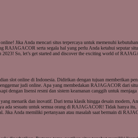
ot online! Jika Anda mencari situs terpercaya untuk memenuhi kebu
ng RAJAGACOR serta segala hal yang perlu Anda ketahui seputar situs 
 2023! So, let’s get started and discover the exciting world of RAJ
ian slot online di Indonesia. Didirikan dengan tujuan memberikan pe
enggemar judi online. Apa yang membedakan RAJAGACOR dari situs l
gkapi dengan lisensi resmi dan sistem keamanan canggih untuk menjaga 
ng menarik dan inovatif. Dari tema klasik hingga desain modern, And
nya ada sesuatu untuk semua orang di RAJAGACOR! Tidak hanya itu, sit
ional. Jika Anda memiliki pertanyaan atau masalah saat bermain di R