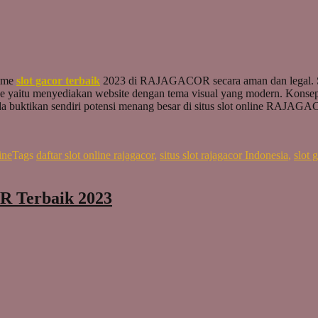
game
slot gacor terbaik
2023 di RAJAGACOR secara aman dan legal. Semu
ine yaitu menyediakan website dengan tema visual yang modern. Konse
da buktikan sendiri potensi menang besar di situs slot online RAJAG
ine
Tags
daftar slot online rajagacor
,
situs slot rajagacor Indonesia
,
slot 
R Terbaik 2023