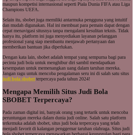
maupun kompetisi internasional seperti Piala Dunia FIFA atau Liga
Champions UEFA.
Selain itu, sbobet juga memiliki antarmuka pengguna yang intuitif
dan mudah digunakan. Hal ini membuat para pemain dapat dengan
cepat menavigasi situsnya tanpa mengalami kesulitan teknis. Tidak
hanya itu, platform ini juga menyediakan layanan pelanggan
profesional yang siap membantu menjawab pertanyaan dan
memberikan bantuan jika diperlukan.
Dengan kata lain, sbobet adalah tempat yang sempurna bagi para
pecinta judi bola untuk menghibur diri sambil mendapatkan
kesempatan untuk memenangkan uang dalam taruhan mereka.
Jangan ragu untuk mencoba pengalaman seru ini di salah satu situs
judi bola sbobet
terpercaya pada tahun 2024!
Mengapa Memilih Situs Judi Bola
SBOBET Terpercaya?
Pada zaman digital ini, banyak orang yang tertarik untuk mencoba
peruntungan mereka dalam dunia judi online. Salah satu platform
terkemuka adalah sbobet, situs judi bola terpercaya yang telah
menjadi favorit di kalangan penggemar taruhan olahraga. Situs judi
bola sbobet terpercaya menawarkan berbagai keunggulan bagi para