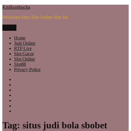
Skip
Kmfkombucha
to
Informasi Situs Slot Online Hari Ini
content
Menu
Home
Judi Online
RTP Live
Slot Gacor
Slot Online
Slot88
Privacy Police
Home
Judi
Online
RTP
Live
Slot
Gacor
Slot
Online
Slot88
Privacy
Police
Tag:
situs judi bola sbobet