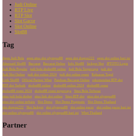
Judi Online
RTP Live
RTP Slot
Slot Gacor
Slot Online
Slot88
Tag
Agen Judi Bola
agen situs slot olympus88
agen slot dragon222
agen slot online hari ini
Alternatif Slot88
Baccarat
Baccarat Online
Info Slot88
Jackpot Slot
JPTOTO Login
Judi Bola Populer
judi bola sbobet88 online
Judi Bola Terpercaya
judi slot
Judi Slot Online
judi slot online 2024
judi slot online resmi
Keluaran Togel
Link Slot88
Official Partner Wbet
Panduan Baccarat Online
rekomendasi RTP slot
RTP slot Terbaik
sbobet88 online
sbobet88 online 2024
sbobet88 resmi
sbobet88 resmi 2024
sbobet88 resmi terpercaya
Situs Bola Terbesar
situs judi bola sbobet
situs link slot online
Situs RTP slot
situs slot olympus88
situs slot online terbaru
Slot Demo
Slot Demo Pragmatic
Slot Demo Thailand
slot dragon222
Slot Jackpot
slot olympus88
slot online gacor
slot online gacor hari ini
slot online olympus88
slot online olympus88 hari ini
Wbet Thailand
Partner