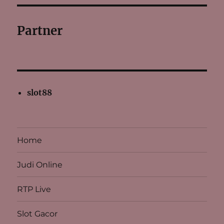
Partner
slot88
Home
Judi Online
RTP Live
Slot Gacor