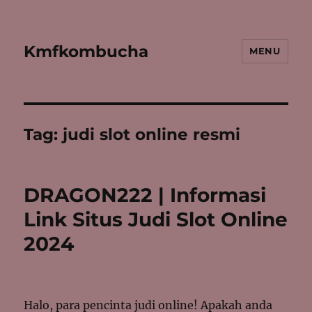
Kmfkombucha
MENU
Tag:
judi slot online resmi
DRAGON222 | Informasi
Link Situs Judi Slot Online
2024
Halo, para pencinta judi online! Apakah anda