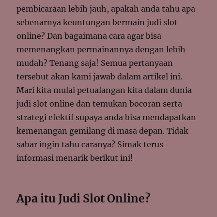
pembicaraan lebih jauh, apakah anda tahu apa
sebenarnya keuntungan bermain judi slot
online? Dan bagaimana cara agar bisa
memenangkan permainannya dengan lebih
mudah? Tenang saja! Semua pertanyaan
tersebut akan kami jawab dalam artikel ini.
Mari kita mulai petualangan kita dalam dunia
judi slot online dan temukan bocoran serta
strategi efektif supaya anda bisa mendapatkan
kemenangan gemilang di masa depan. Tidak
sabar ingin tahu caranya? Simak terus
informasi menarik berikut ini!
Apa itu Judi Slot Online?