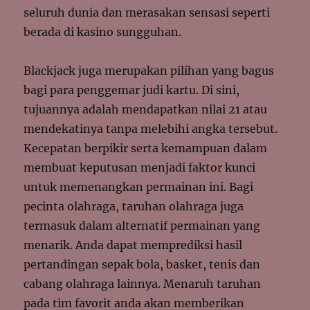
seluruh dunia dan merasakan sensasi seperti
berada di kasino sungguhan.
Blackjack juga merupakan pilihan yang bagus
bagi para penggemar judi kartu. Di sini,
tujuannya adalah mendapatkan nilai 21 atau
mendekatinya tanpa melebihi angka tersebut.
Kecepatan berpikir serta kemampuan dalam
membuat keputusan menjadi faktor kunci
untuk memenangkan permainan ini. Bagi
pecinta olahraga, taruhan olahraga juga
termasuk dalam alternatif permainan yang
menarik. Anda dapat memprediksi hasil
pertandingan sepak bola, basket, tenis dan
cabang olahraga lainnya. Menaruh taruhan
pada tim favorit anda akan memberikan