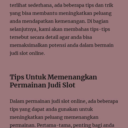
terlihat sederhana, ada beberapa tips dan trik
yang bisa membantu meningkatkan peluang
anda mendapatkan kemenangan. Di bagian
selanjutnya, kami akan membahas tips-tips
tersebut secara detail agar anda bisa
memaksimalkan potensi anda dalam bermain
judi slot online.
Tips Untuk Memenangkan
Permainan Judi Slot
Dalam permainan judi slot online, ada beberapa
tips yang dapat anda gunakan untuk
meningkatkan peluang memenangkan
permainan. Pertama-tama, penting bagi anda