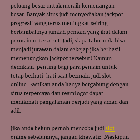
peluang besar untuk meraih kemenangan
besar. Banyak situs judi menyediakan jackpot
progresif yang terus meningkat seiring
bertambahnya jumlah pemain yang ikut dalam
permainan tersebut. Jadi, siapa tahu anda bisa
menjadi jutawan dalam sekejap jika berhasil
memenangkan jackpot tersebut! Namun
demikian, penting bagi para pemain untuk
tetap berhati-hati saat bermain judi slot
online. Pastikan anda hanya bergabung dengan
situs terpercaya dan resmi agar dapat
menikmati pengalaman berjudi yang aman dan
adil.
Jika anda belum pernah mencoba judi
slot
online sebelumnya, jangan khawatir! Meskipun