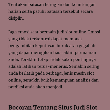
Tentukan batasan kerugian dan keuntungan
harian serta patuhi batasan tersebut secara
disiplin.
Jaga emosi saat bermain judi slot online. Emosi
yang tidak terkontrol dapat membuat
pengambilan keputusan buruk atau gegabah
yang dapat merugikan hasil akhir permainan
anda. Terakhir tetapi tidak kalah pentingnya
adalah latihan terus-menerus. Semakin sering
anda berlatih pada berbagai jenis mesin slot
online, semakin baik kemampuan analisis dan
prediksi anda akan menjadi.
Bocoran Tentang Situs Judi Slot