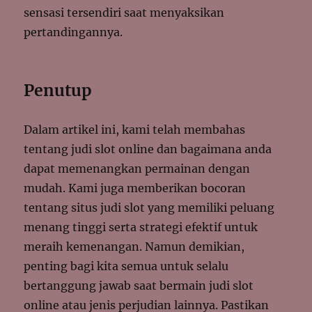
sensasi tersendiri saat menyaksikan
pertandingannya.
Penutup
Dalam artikel ini, kami telah membahas
tentang judi slot online dan bagaimana anda
dapat memenangkan permainan dengan
mudah. Kami juga memberikan bocoran
tentang situs judi slot yang memiliki peluang
menang tinggi serta strategi efektif untuk
meraih kemenangan. Namun demikian,
penting bagi kita semua untuk selalu
bertanggung jawab saat bermain judi slot
online atau jenis perjudian lainnya. Pastikan