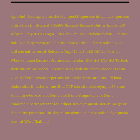
Agen Judi Bola
agen situs slot olympus88
agen slot dragon222
agen slot
online hari ini
Alternatif Slot88
Baccarat
Baccarat Online
Info Slot88
Jackpot Slot
JPTOTO Login
Judi Bola Populer
judi bola sbobet88 online
Judi Bola Terpercaya
judi slot
Judi Slot Online
judi slot online 2024
judi slot online resmi
Keluaran Togel
Link Slot88
Official Partner
Wbet
Panduan Baccarat Online
rekomendasi RTP slot
RTP slot Terbaik
sbobet88 online
sbobet88 online 2024
sbobet88 resmi
sbobet88 resmi
2024
sbobet88 resmi terpercaya
Situs Bola Terbesar
situs judi bola
sbobet
situs link slot online
Situs RTP slot
situs slot olympus88
situs
slot online terbaru
Slot Demo
Slot Demo Pragmatic
Slot Demo
Thailand
slot dragon222
Slot Jackpot
slot olympus88
slot online gacor
slot online gacor hari ini
slot online olympus88
slot online olympus88
hari ini
Wbet Thailand