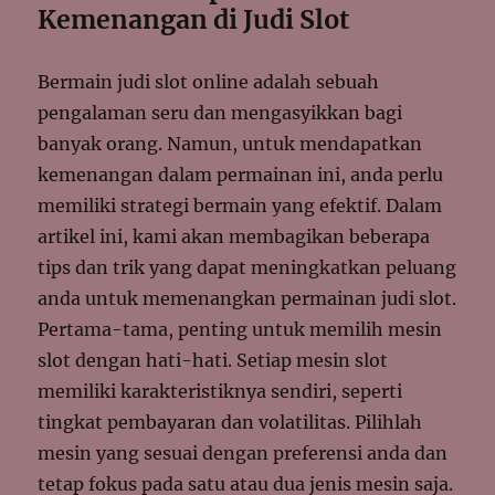
Kemenangan di Judi Slot
Bermain judi slot online adalah sebuah
pengalaman seru dan mengasyikkan bagi
banyak orang. Namun, untuk mendapatkan
kemenangan dalam permainan ini, anda perlu
memiliki strategi bermain yang efektif. Dalam
artikel ini, kami akan membagikan beberapa
tips dan trik yang dapat meningkatkan peluang
anda untuk memenangkan permainan judi slot.
Pertama-tama, penting untuk memilih mesin
slot dengan hati-hati. Setiap mesin slot
memiliki karakteristiknya sendiri, seperti
tingkat pembayaran dan volatilitas. Pilihlah
mesin yang sesuai dengan preferensi anda dan
tetap fokus pada satu atau dua jenis mesin saja.