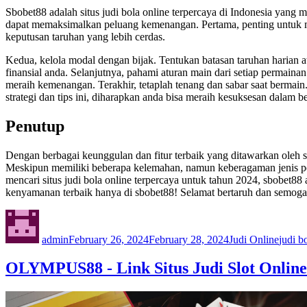
Sbobet88 adalah situs judi bola online terpercaya di Indonesia yang 
dapat memaksimalkan peluang kemenangan. Pertama, penting untuk m
keputusan taruhan yang lebih cerdas.
Kedua, kelola modal dengan bijak. Tentukan batasan taruhan harian 
finansial anda. Selanjutnya, pahami aturan main dari setiap permain
meraih kemenangan. Terakhir, tetaplah tenang dan sabar saat berma
strategi dan tips ini, diharapkan anda bisa meraih kesuksesan dalam b
Penutup
Dengan berbagai keunggulan dan fitur terbaik yang ditawarkan oleh si
Meskipun memiliki beberapa kelemahan, namun keberagaman jenis per
mencari situs judi bola online terpercaya untuk tahun 2024, sbobet88
kenyamanan terbaik hanya di sbobet88! Selamat bertaruh dan semoga
Author
Posted
Categories
Tags
on
admin
February 26, 2024
February 28, 2024
Judi Online
judi b
OLYMPUS88 - Link Situs Judi Slot Online