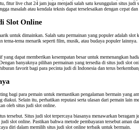
u, fitur live chat 24 jam juga menjadi salah satu keunggulan situs judi
gga masalah atau kendala teknis dapat terselesaikan dengan cepat dan 
i Slot Online
arik untuk dimainkan. Salah satu permainan yang populer adalah slot 
an tema-tema menarik seperti film, musik, atau budaya populer lainnya.
resif yang dapat memberikan kesempatan besar untuk memenangkan hadia
ngan banyaknya pilihan permainan yang tersedia di situs judi slot onl
 hiburan favorit bagi para pecinta judi di Indonesia dan terus berkemban
aya
penting bagi para pemain untuk memastikan pengalaman bermain yang a
ang diakui. Selain itu, perhatikan reputasi serta ulasan dari pemain lai
 oleh situs judi slot online.
itus tersebut. Situs judi slot terpercaya biasanya menawarkan beragam 
us judi slot online. Pastikan bahwa metode pembayaran tersebut aman
ya diri dalam memilih situs judi slot online terbaik untuk bermain.