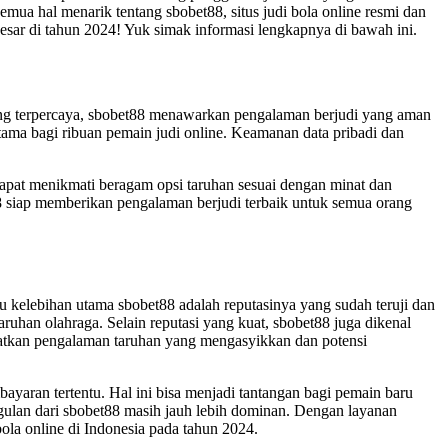
emua hal menarik tentang sbobet88, situs judi bola online resmi dan
 besar di tahun 2024! Yuk simak informasi lengkapnya di bawah ini.
paling terpercaya, sbobet88 menawarkan pengalaman berjudi yang aman
utama bagi ribuan pemain judi online. Keamanan data pribadi dan
 dapat menikmati beragam opsi taruhan sesuai dengan minat dan
 siap memberikan pengalaman berjudi terbaik untuk semua orang
tu kelebihan utama sbobet88 adalah reputasinya yang sudah teruji dan
ruhan olahraga. Selain reputasi yang kuat, sbobet88 juga dikenal
atkan pengalaman taruhan yang mengasyikkan dan potensi
yaran tertentu. Hal ini bisa menjadi tantangan bagi pemain baru
gulan dari sbobet88 masih jauh lebih dominan. Dengan layanan
ola online di Indonesia pada tahun 2024.