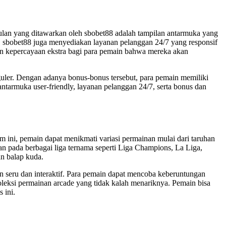
gulan yang ditawarkan oleh sbobet88 adalah tampilan antarmuka yang
, sbobet88 juga menyediakan layanan pelanggan 24/7 yang responsif
kan kepercayaan ekstra bagi para pemain bahwa mereka akan
eguler. Dengan adanya bonus-bonus tersebut, para pemain memiliki
ntarmuka user-friendly, layanan pelanggan 24/7, serta bonus dan
m ini, pemain dapat menikmati variasi permainan mulai dari taruhan
n pada berbagai liga ternama seperti Liga Champions, La Liga,
an balap kuda.
 seru dan interaktif. Para pemain dapat mencoba keberuntungan
leksi permainan arcade yang tidak kalah menariknya. Pemain bisa
 ini.