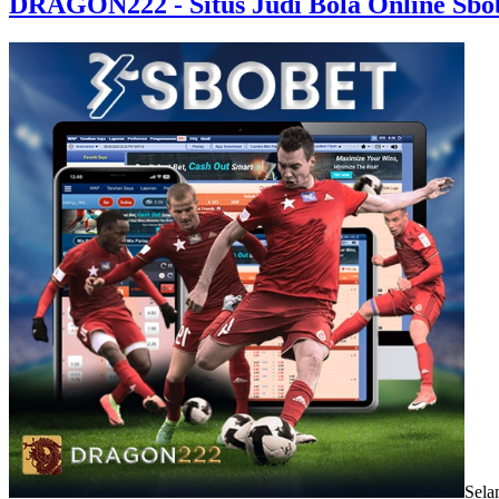
DRAGON222 - Situs Judi Bola Online Sbo
Sela