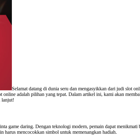
Selamat datang di dunia seru dan mengasyikkan dari judi slot 
nline adalah pilihan yang tepat. Dalam artikel ini, kami akan membahas 
 lanjut!
cinta game daring. Dengan teknologi modern, pemain dapat menikmati be
pemain harus mencocokkan simbol untuk memenangkan hadiah.