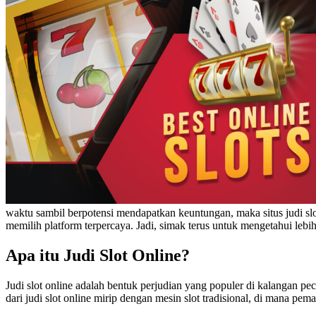
waktu sambil berpotensi mendapatkan keuntungan, maka situs judi slot o
memilih platform terpercaya. Jadi, simak terus untuk mengetahui lebih
Apa itu Judi Slot Online?
Judi slot online adalah bentuk perjudian yang populer di kalangan pe
dari judi slot online mirip dengan mesin slot tradisional, di mana 