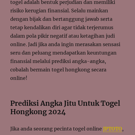
togel adalah bentuk perjudian dan memiliki
risiko kerugian finansial. Selalu mainkan
dengan bijak dan bertanggung jawab serta
tetap kendalikan diri agar tidak terjerumus
dalam pola pikir negatif atau ketagihan judi
online. Jadi jika anda ingin merasakan sensasi
seru dan peluang mendapatkan keuntungan
finansial melalui prediksi angka-angka,
cobalah bermain togel hongkong secara
online!
Prediksi Angka Jitu Untuk Togel
Hongkong 2024
Jika anda seorang pecinta togel online
JPTOTO
,