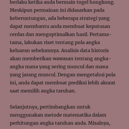
berlaku ketika anda bermain togel hongkong.
Meskipun permainan ini didasarkan pada
keberuntungan, ada beberapa strategi yang
dapat membantu anda membuat keputusan
cerdas dan mengoptimalkan hasil. Pertama-
tama, lakukan riset tentang pola angka
keluaran sebelumnya. Analisis data historis
akan memberikan wawasan tentang angka-
angka mana yang sering muncul dan mana
yang jarang muncul. Dengan mengetahui pola
ini, anda dapat membuat prediksi lebih akurat
saat memilih angka taruhan.
Selanjutnya, pertimbangkan untuk
menggunakan metode matematika dalam
perhitungan angka taruhan anda. Misalnya,