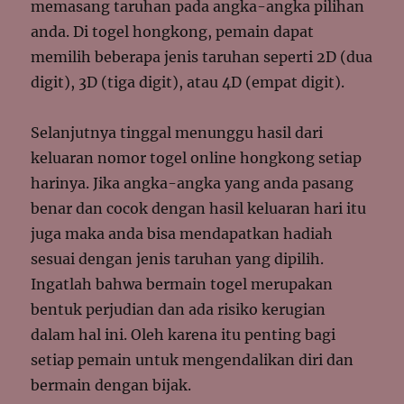
memasang taruhan pada angka-angka pilihan
anda. Di togel hongkong, pemain dapat
memilih beberapa jenis taruhan seperti 2D (dua
digit), 3D (tiga digit), atau 4D (empat digit).
Selanjutnya tinggal menunggu hasil dari
keluaran nomor togel online hongkong setiap
harinya. Jika angka-angka yang anda pasang
benar dan cocok dengan hasil keluaran hari itu
juga maka anda bisa mendapatkan hadiah
sesuai dengan jenis taruhan yang dipilih.
Ingatlah bahwa bermain togel merupakan
bentuk perjudian dan ada risiko kerugian
dalam hal ini. Oleh karena itu penting bagi
setiap pemain untuk mengendalikan diri dan
bermain dengan bijak.