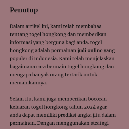
Penutup
Dalam artikel ini, kami telah membahas
tentang togel hongkong dan memberikan
informasi yang berguna bagi anda. togel
hongkong adalah permainan
judi online
yang
populer di Indonesia. Kami telah menjelaskan
bagaimana cara bermain togel hongkong dan
mengapa banyak orang tertarik untuk
memainkannya.
Selain itu, kami juga memberikan bocoran
keluaran togel hongkong tahun 2024 agar
anda dapat memiliki prediksi angka jitu dalam
permainan. Dengan menggunakan strategi