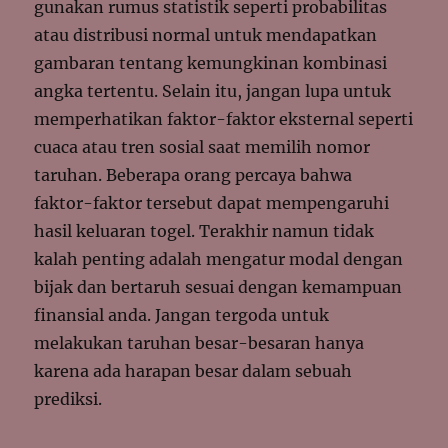
gunakan rumus statistik seperti probabilitas
atau distribusi normal untuk mendapatkan
gambaran tentang kemungkinan kombinasi
angka tertentu. Selain itu, jangan lupa untuk
memperhatikan faktor-faktor eksternal seperti
cuaca atau tren sosial saat memilih nomor
taruhan. Beberapa orang percaya bahwa
faktor-faktor tersebut dapat mempengaruhi
hasil keluaran togel. Terakhir namun tidak
kalah penting adalah mengatur modal dengan
bijak dan bertaruh sesuai dengan kemampuan
finansial anda. Jangan tergoda untuk
melakukan taruhan besar-besaran hanya
karena ada harapan besar dalam sebuah
prediksi.