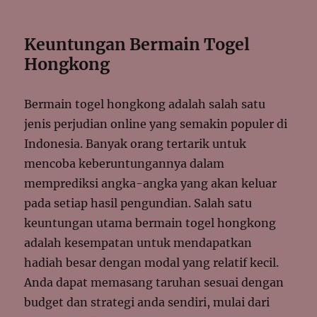
Keuntungan Bermain Togel
Hongkong
Bermain togel hongkong adalah salah satu
jenis perjudian online yang semakin populer di
Indonesia. Banyak orang tertarik untuk
mencoba keberuntungannya dalam
memprediksi angka-angka yang akan keluar
pada setiap hasil pengundian. Salah satu
keuntungan utama bermain togel hongkong
adalah kesempatan untuk mendapatkan
hadiah besar dengan modal yang relatif kecil.
Anda dapat memasang taruhan sesuai dengan
budget dan strategi anda sendiri, mulai dari