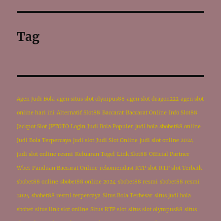
Tag
Agen Judi Bola
agen situs slot olympus88
agen slot dragon222
agen slot
online hari ini
Alternatif Slot88
Baccarat
Baccarat Online
Info Slot88
Jackpot Slot
JPTOTO Login
Judi Bola Populer
judi bola sbobet88 online
Judi Bola Terpercaya
judi slot
Judi Slot Online
judi slot online 2024
judi slot online resmi
Keluaran Togel
Link Slot88
Official Partner
Wbet
Panduan Baccarat Online
rekomendasi RTP slot
RTP slot Terbaik
sbobet88 online
sbobet88 online 2024
sbobet88 resmi
sbobet88 resmi
2024
sbobet88 resmi terpercaya
Situs Bola Terbesar
situs judi bola
sbobet
situs link slot online
Situs RTP slot
situs slot olympus88
situs