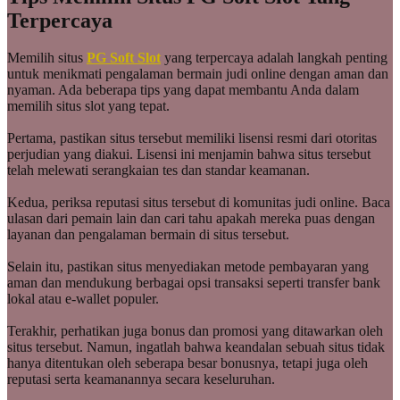
Terpercaya
Memilih situs
PG Soft Slot
yang terpercaya adalah langkah penting
untuk menikmati pengalaman bermain judi online dengan aman dan
nyaman. Ada beberapa tips yang dapat membantu Anda dalam
memilih situs slot yang tepat.
Pertama, pastikan situs tersebut memiliki lisensi resmi dari otoritas
perjudian yang diakui. Lisensi ini menjamin bahwa situs tersebut
telah melewati serangkaian tes dan standar keamanan.
Kedua, periksa reputasi situs tersebut di komunitas judi online. Baca
ulasan dari pemain lain dan cari tahu apakah mereka puas dengan
layanan dan pengalaman bermain di situs tersebut.
Selain itu, pastikan situs menyediakan metode pembayaran yang
aman dan mendukung berbagai opsi transaksi seperti transfer bank
lokal atau e-wallet populer.
Terakhir, perhatikan juga bonus dan promosi yang ditawarkan oleh
situs tersebut. Namun, ingatlah bahwa keandalan sebuah situs tidak
hanya ditentukan oleh seberapa besar bonusnya, tetapi juga oleh
reputasi serta keamanannya secara keseluruhan.