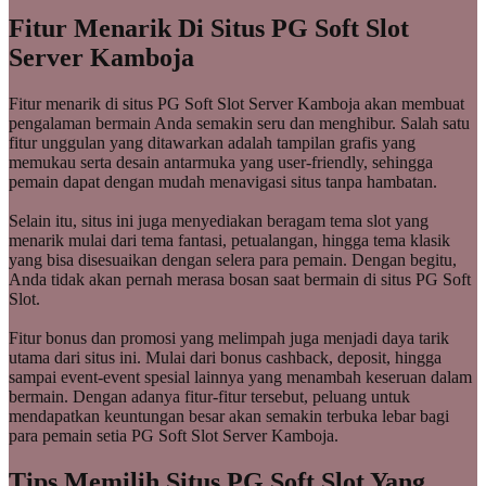
Fitur Menarik Di Situs PG Soft Slot
Server Kamboja
Fitur menarik di situs PG Soft Slot Server Kamboja akan membuat
pengalaman bermain Anda semakin seru dan menghibur. Salah satu
fitur unggulan yang ditawarkan adalah tampilan grafis yang
memukau serta desain antarmuka yang user-friendly, sehingga
pemain dapat dengan mudah menavigasi situs tanpa hambatan.
Selain itu, situs ini juga menyediakan beragam tema slot yang
menarik mulai dari tema fantasi, petualangan, hingga tema klasik
yang bisa disesuaikan dengan selera para pemain. Dengan begitu,
Anda tidak akan pernah merasa bosan saat bermain di situs PG Soft
Slot.
Fitur bonus dan promosi yang melimpah juga menjadi daya tarik
utama dari situs ini. Mulai dari bonus cashback, deposit, hingga
sampai event-event spesial lainnya yang menambah keseruan dalam
bermain. Dengan adanya fitur-fitur tersebut, peluang untuk
mendapatkan keuntungan besar akan semakin terbuka lebar bagi
para pemain setia PG Soft Slot Server Kamboja.
Tips Memilih Situs PG Soft Slot Yang