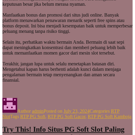
keputusan besar jika belum merasa nyaman.
Manfaatkan bonus dan promosi dari situs judi online. Banyak
platform menawarkan penawaran menarik seperti free spins atau
bonus deposit. Ini bisa menjadi kesempatan baik untuk memperbesar
peluang menang tanpa risiko tinggi.
Selain itu, perhatikan waktu bermain Anda. Bermain di saat sepi
dapat meningkatkan konsentrasi dan memberi peluang lebih baik
untuk memanfaatkan momen gacor dari mesin slot tersebut.
Terakhir, jangan lupa untuk selalu menetapkan batasan diri.
Mengetahui kapan harus berhenti adalah kunci dalam menjaga
pengalaman bermain tetap menyenangkan dan aman secara
finansial.
Author
admin
Posted on
July 23, 2024
Categories
RTP
Slot
Tags
RTP PG Soft
,
RTP PG Soft Gacor
,
RTP PG Soft Kamboja
Try This! Info Situs PG Soft Slot Paling