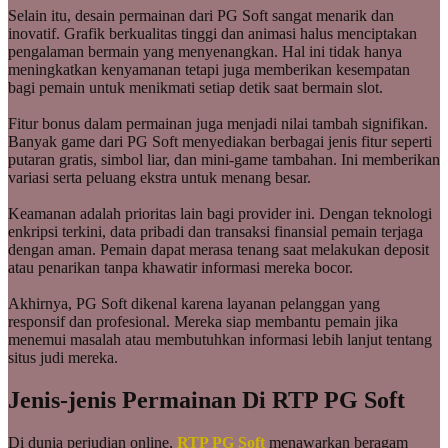
Selain itu, desain permainan dari PG Soft sangat menarik dan
inovatif. Grafik berkualitas tinggi dan animasi halus menciptakan
pengalaman bermain yang menyenangkan. Hal ini tidak hanya
meningkatkan kenyamanan tetapi juga memberikan kesempatan
bagi pemain untuk menikmati setiap detik saat bermain slot.
Fitur bonus dalam permainan juga menjadi nilai tambah signifikan.
Banyak game dari PG Soft menyediakan berbagai jenis fitur seperti
putaran gratis, simbol liar, dan mini-game tambahan. Ini memberikan
variasi serta peluang ekstra untuk menang besar.
Keamanan adalah prioritas lain bagi provider ini. Dengan teknologi
enkripsi terkini, data pribadi dan transaksi finansial pemain terjaga
dengan aman. Pemain dapat merasa tenang saat melakukan deposit
atau penarikan tanpa khawatir informasi mereka bocor.
Akhirnya, PG Soft dikenal karena layanan pelanggan yang
responsif dan profesional. Mereka siap membantu pemain jika
menemui masalah atau membutuhkan informasi lebih lanjut tentang
situs judi mereka.
Jenis-jenis Permainan Di RTP PG Soft
Di dunia perjudian online,
RTP PG Soft
menawarkan beragam