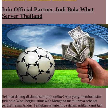
Info Official Partner Judi Bola Wbet
Server Thailand
Selamat datang di dunia seru judi online! Apa yang membuat situs
judi bola Wbet begitu istimewa? Mengapa memilihnya sebagai
partner resmi Anda? Temukan jawabannya dalam artikel kami kali