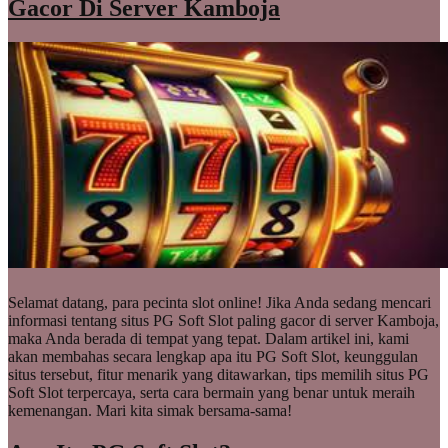
Gacor Di Server Kamboja
Selamat datang, para pecinta slot online! Jika Anda sedang mencari
informasi tentang situs PG Soft Slot paling gacor di server Kamboja,
maka Anda berada di tempat yang tepat. Dalam artikel ini, kami
akan membahas secara lengkap apa itu PG Soft Slot, keunggulan
situs tersebut, fitur menarik yang ditawarkan, tips memilih situs PG
Soft Slot terpercaya, serta cara bermain yang benar untuk meraih
kemenangan. Mari kita simak bersama-sama!