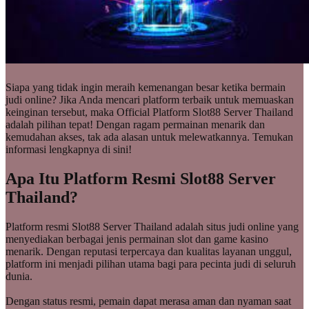
Siapa yang tidak ingin meraih kemenangan besar ketika bermain
judi online? Jika Anda mencari platform terbaik untuk memuaskan
keinginan tersebut, maka Official Platform Slot88 Server Thailand
adalah pilihan tepat! Dengan ragam permainan menarik dan
kemudahan akses, tak ada alasan untuk melewatkannya. Temukan
informasi lengkapnya di sini!
Apa Itu Platform Resmi Slot88 Server
Thailand?
Platform resmi Slot88 Server Thailand adalah situs judi online yang
menyediakan berbagai jenis permainan slot dan game kasino
menarik. Dengan reputasi terpercaya dan kualitas layanan unggul,
platform ini menjadi pilihan utama bagi para pecinta judi di seluruh
dunia.
Dengan status resmi, pemain dapat merasa aman dan nyaman saat