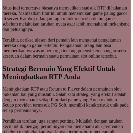
Situs judi terpercaya biasanya menyajikan statistik RTP di halaman
mereka. Manfaatkan fitur ini untuk menemukan game paling gacor
di server Kamboja. Jangan ragu untuk mencoba demo game
sebelum melakukan taruhan nyata agar lebih memahami mekanisme
dan peluangnya.
Terakhir, periksa ulasan dari pemain lain mengenai pengalaman
mereka dengan game tertentu. Pengalaman orang lain bisa
memberikan wawasan berharga tentang potensi kemenangan serta
keseruan dalam bermain suatu permainan slot online tersebut.
Strategi Bermain Yang Efektif Untuk
Meningkatkan RTP Anda
Meningkatkan RTP atau Return to Player dalam permainan slot
bukanlah hal yang mustahil. Salah satu strategi yang efektif adalah
dengan memahami setiap fitur dari game yang Anda mainkan.
Setiap provider, termasuk PG Soft, memiliki karakteristik unik pada
setiap permainannya.
Pemilihan taruhan juga sangat penting. Mulailah dengan taruhan
kecil untuk menguji peruntungan dan memahami alur permainan
sebelum meningkatkannya. Jangan terburu-buru mengambil