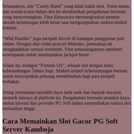
Selanjutnya, ada “Candy Burst” yang tidak kalah seru. Tema manis
dan warna-warni dalam slot ini memberikan pengalaman bermain
yang menyenangkan. Fitur khususnya memungkinkan pemain
meraih keuntungan lebih besar saat mengumpulkan simbol-simbol
tertentu.
“Wild Bandito” juga menjadi favorit di kalangan penggemar judi
online. Dengan alur cerita pencuri Meksiko, permainan ini
menghadirkan sensasi tersendiri. Fitur petualangannya memberi
kesempatan untuk mendapatkan jackpot besar.
Selain itu, terdapat “Fortune Ox”, sebuah slot dengan tema
keberuntungan Tahun Sapi. Simbol-simbol keberuntungan bersatu
untuk menciptakan peluang mendebarkan bagi para penjudi
berbakat.
Setiap permainan memiliki daya tarik unik dan banyak tawaran
menarik lainnya di platform ini. Pengalaman bermain semakin kaya
berkat inovasi dari provider PG Soft dalam menyediakan variasi slot
berkualitas tinggi.
Cara Memainkan Slot Gacor PG Soft
Server Kamboja