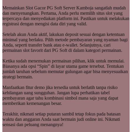
Memainkan Slot Gacor PG Soft Server Kamboja sangatlah mudah
dan menyenangkan. Pertama, Anda perlu memilih situs slot yang
terpercaya dan menyediakan platform ini. Pastikan untuk melakukan
registrasi dengan mengisi data diri yang valid.
Setelah akun Anda aktif, lakukan deposit sesuai dengan ketentuan
minimal yang berlaku. Pilih metode pembayaran yang nyaman bagi
Anda, seperti transfer bank atau e-wallet. Selanjutnya, cari
permainan slot favorit dari PG Soft di dalam kategori permainan.
Ketika sudah menemukan permainan pilihan, klik untuk memulai.
Biasanya ada opsi “Spin” di layar utama game tersebut. Tentukan
jumlah taruhan sebelum memutar gulungan agar bisa menyesuaikan
strategi bermain.
Manfaatkan fitur demo jika tersedia untuk berlatih tanpa risiko
kehilangan uang sungguhan. Jangan lupa perhatikan tabel
pembayaran agar tahu kombinasi simbol mana saja yang dapat
memberikan kemenangan besar.
Terakhir, nikmati setiap putaran sambil tetap fokus pada batasan
waktu dan anggaran Anda saat bermain judi online ini. Nikmati
sensasi dan peluang menangnya!