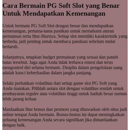
Cara Bermain PG Soft Slot yang Benar
Untuk Mendapatkan Kemenangan
Untuk bermain PG Soft Slot dengan benar dan mendapatkan
kemenangan, pertama-tama pastikan untuk memahami aturan
permainan serta fitur-fiturnya. Setiap slot memiliki karakteristik yang
berbeda, jadi penting untuk membaca panduan sebelum mulai
bertaruh.
Selanjutnya, tetapkan budget permainan yang sesuai dan patuhi
batas tersebut. Jaga agar Anda tidak terbawa emosi dan terus
mengontrol diri selama bermain. Disiplin dalam pengelolaan uang
adalah kunci keberhasilan dalam jangka panjang.
Selalu perhatikan volatilitas dari setiap game slot PG Soft yang
Anda mainkan. Pilihlah antara slot dengan volatilitas rendah untuk
pembayaran reguler atau volatilitas tinggi untuk hadiah besar namun
lebih jarang keluar.
Manfaatkan fitur bonus dan promosi yang ditawarkan oleh situs judi
online tempat Anda bermain. Bonus-bonus ini dapat meningkatkan
peluang kemenangan Anda secara signifikan jika dimanfaatkan
dengan baik.