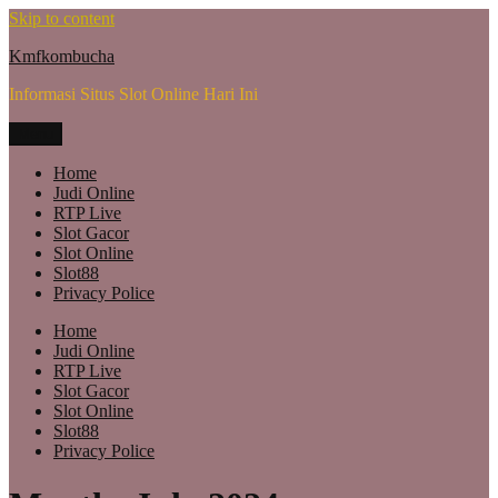
Skip to content
Kmfkombucha
Informasi Situs Slot Online Hari Ini
Menu
Home
Judi Online
RTP Live
Slot Gacor
Slot Online
Slot88
Privacy Police
Home
Judi Online
RTP Live
Slot Gacor
Slot Online
Slot88
Privacy Police