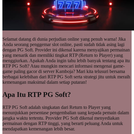
Selamat datang di dunia perjudian online yang penuh warna! Jika
Anda seorang penggemar slot online, pasti sudah tidak asing lagi
dengan PG Soft. Provider ini dikenal karena menyajikan permainan
yang menarik dan memiliki tingkat RTP (Return to Player) yang
menggiurkan. Apakah Anda ingin tahu lebih banyak tentang apa itu
RTP PG Soft? Atau mungkin mencari informasi mengenai game-
game paling gacor di server Kamboja? Mari kita telusuri bersama
berbagai kelebihan dari RTP PG Soft serta strategi jitu untuk meraih
kemenangan maksimal dalam setiap putaran!
Apa Itu RTP PG Soft?
RTP PG Soft adalah singkatan dari Return to Player yang
menunjukkan persentase pengembalian uang kepada pemain dalam
jangka waktu tertentu. Provider PG Soft dikenal menyediakan
permainan dengan RTP tinggi, yang berarti peluang Anda untuk
mendapatkan kemenangan lebih besar.