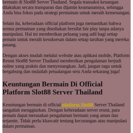
bermain di Slot88 Server Thailand. Segala transaksi keuangan
dilakukan secara transparan dan dijamin keamanannya, sehingga
Anda bisa fokus pada strategi permainan untuk meraih kemenangan.
Selain itu, keberadaan official platform juga memastikan bahwa
semua permainan yang disediakan bersifat fair play tanpa adanya
manipulasi. Hal ini memberikan peluang yang adil bagi setiap
pemain untuk meraih kesuksesan dalam setiap taruhan yang mereka
pasang.
Dengan akses mudah melalui website atau aplikasi mobile, Platform
Resmi Slot88 Server Thailand memberikan pengalaman berjudi
online yang praktis dan menyenangkan. Jadi, jangan ragu untuk
bergabung dan mulailah petualangan seru Anda sekarang juga!
Keuntungan Bermain Di Official
Platform Slot88 Server Thailand
Keuntungan bermain di official
platform Slot88
Server Thailand
sangatlah menggiurkan. Dengan keberadaan server resmi, para
pemain dapat merasakan pengalaman bermain yang aman dan
terjamin. Tidak perlu khawatir tentang kecurangan atau manipulasi
dalam permainan.