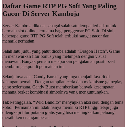
Daftar Game RTP PG Soft Yang Paling
Gacor Di Server Kamboja
Server Kamboja dikenal sebagai salah satu tempat terbaik untuk
bermain slot online, terutama bagi penggemar PG Soft. Di sini,
beberapa game RTP PG Soft telah terbukti sangat gacor dan
menarik perhatian.
Salah satu judul yang patut dicoba adalah “Dragon Hatch”. Game
ini menawarkan fitur bonus yang melimpah dengan visual
menawan. Banyak pemain melaporkan pengalaman positif saat
memburu jackpot di permainan ini.
Selanjutnya ada “Candy Burst” yang juga menjadi favorit di
kalangan pemain. Dengan tampilan ceria dan mekanisme gameplay
yang sederhana, Candy Burst memberikan banyak kesempatan
menang berkat kombinasi simbolnya yang menguntungkan.
Tak ketinggalan, “Wild Bandito” menyajikan aksi seru dengan tema
koboi. Permainan ini tidak hanya memiliki RTP tinggi tetapi juga
dilengkapi fitur putaran gratis yang bisa meningkatkan peluang
meraih kemenangan besar.