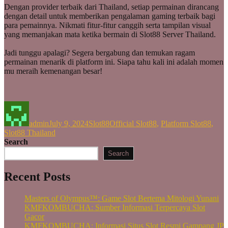
Dengan provider terbaik dari Thailand, setiap permainan dirancang
dengan detail untuk memberikan pengalaman gaming terbaik bagi
para pemainnya. Nikmati fitur-fitur canggih serta tampilan visual
yang memanjakan mata ketika bermain di Slot88 Server Thailand.
Jadi tunggu apalagi? Segera bergabung dan temukan ragam
permainan menarik di platform ini. Siapa tahu kali ini adalah momen
mu meraih kemenangan besar!
Author
Posted
Categories
Tags
on
admin
July 9, 2024
Slot88
Official Slot88
,
Platform Slot88
,
Slot88 Thailand
Search
Search
Recent Posts
Masters of Olympus™: Game Slot Bertema Mitologi Yunani
KMFKOMBUCHA: Sumber Informasi Terpercaya Slot
Gacor
KMFKOMBUCHA: Informasi Situs Slot Resmi Gampang JP