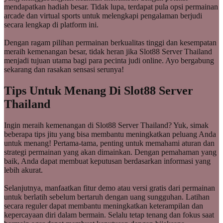
mendapatkan hadiah besar. Tidak lupa, terdapat pula opsi permainan
arcade dan virtual sports untuk melengkapi pengalaman berjudi
secara lengkap di platform ini.
Dengan ragam pilihan permainan berkualitas tinggi dan kesempatan
meraih kemenangan besar, tidak heran jika Slot88 Server Thailand
menjadi tujuan utama bagi para pecinta judi online. Ayo bergabung
sekarang dan rasakan sensasi serunya!
Tips Untuk Menang Di Slot88 Server
Thailand
Ingin meraih kemenangan di Slot88 Server Thailand? Yuk, simak
beberapa tips jitu yang bisa membantu meningkatkan peluang Anda
untuk menang! Pertama-tama, penting untuk memahami aturan dan
strategi permainan yang akan dimainkan. Dengan pemahaman yang
baik, Anda dapat membuat keputusan berdasarkan informasi yang
lebih akurat.
Selanjutnya, manfaatkan fitur demo atau versi gratis dari permainan
untuk berlatih sebelum bertaruh dengan uang sungguhan. Latihan
secara reguler dapat membantu meningkatkan keterampilan dan
kepercayaan diri dalam bermain. Selalu tetap tenang dan fokus saat