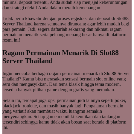
minimal deposit tertentu, Anda sudah siap menjajal keberuntungan
dan strategi efektif Anda dalam meraih kemenangan.
Tidak perlu khawatir dengan proses registrasi dan deposit di Slot88
Server Thailand karena semuanya dirancang agar lebih mudah bagi
para pemain. Jadi, segera daftarlah sekarang dan nikmati ragam
permainan menarik serta peluang menang besar hanya di platform
resmi ini!
Ragam Permainan Menarik Di Slot88
Server Thailand
Ingin mencoba berbagai ragam permainan menarik di Slot88 Server
Thailand? Kamu bisa merasakan sensasi bermain slot online yang
seru dan mengasyikkan. Dari tema klasik hingga tema modern,
tersedia banyak pilihan game dengan grafis yang memukau.
Selain itu, terdapat juga opsi permainan judi lainnya seperti poker,
blackjack, roulette, dan masih banyak lagi. Pengalaman bermain
yang variatif akan membuat waktu luangmu semakin
menyenangkan. Setiap game memiliki keunikan dan tantangan
tersendiri sehingga kamu tidak akan bosan saat berada di platform
ini.