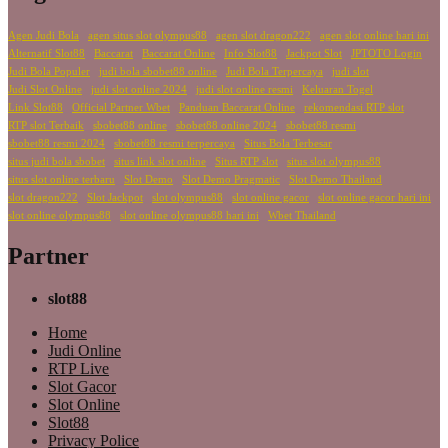
Agen Judi Bola
agen situs slot olympus88
agen slot dragon222
agen slot online hari ini
Alternatif Slot88
Baccarat
Baccarat Online
Info Slot88
Jackpot Slot
JPTOTO Login
Judi Bola Populer
judi bola sbobet88 online
Judi Bola Terpercaya
judi slot
Judi Slot Online
judi slot online 2024
judi slot online resmi
Keluaran Togel
Link Slot88
Official Partner Wbet
Panduan Baccarat Online
rekomendasi RTP slot
RTP slot Terbaik
sbobet88 online
sbobet88 online 2024
sbobet88 resmi
sbobet88 resmi 2024
sbobet88 resmi terpercaya
Situs Bola Terbesar
situs judi bola sbobet
situs link slot online
Situs RTP slot
situs slot olympus88
situs slot online terbaru
Slot Demo
Slot Demo Pragmatic
Slot Demo Thailand
slot dragon222
Slot Jackpot
slot olympus88
slot online gacor
slot online gacor hari ini
slot online olympus88
slot online olympus88 hari ini
Wbet Thailand
Partner
slot88
Home
Judi Online
RTP Live
Slot Gacor
Slot Online
Slot88
Privacy Police