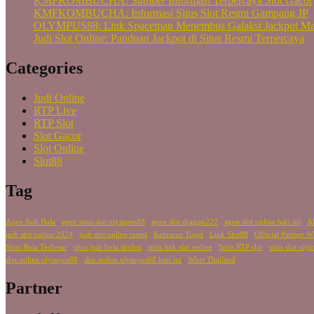
KMFKOMBUCHA: Sumber Informasi Terpercaya Slot Gacor
KMFKOMBUCHA: Informasi Situs Slot Resmi Gampang JP
OLYMPUS88: Link Spaceman Menembus Galaksi Jackpot Ma
Judi Slot Online: Panduan Jackpot di Situs Resmi Terpercaya
Categories
Judi Online
RTP Live
RTP Slot
Slot Gacor
Slot Online
Slot88
Tag
Agen Judi Bola
agen situs slot olympus88
agen slot dragon222
agen slot online hari ini
Al
judi slot online 2024
judi slot online resmi
Keluaran Togel
Link Slot88
Official Partner W
Situs Bola Terbesar
situs judi bola sbobet
situs link slot online
Situs RTP slot
situs slot ol
slot online olympus88
slot online olympus88 hari ini
Wbet Thailand
Partner