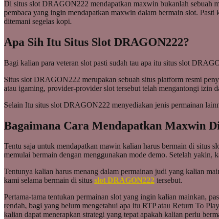
Di situs slot DRAGON222 mendapatkan maxwin bukanlah sebuah mimp
pembaca yang ingin mendapatkan maxwin dalam bermain slot. Pasti ka
ditemani segelas kopi.
Apa Sih Itu Situs Slot DRAGON222?
Bagi kalian para veteran slot pasti sudah tau apa itu situs slot D
Situs slot DRAGON222 merupakan sebuah situs platform resmi penyedi
atau igaming, provider-provider slot tersebut telah mengantongi izin
Selain Itu situs slot DRAGON222 menyediakan jenis permainan lainnya,
Bagaimana Cara Mendapatkan Maxwin Di
Tentu saja untuk mendapatkan mawin kalian harus bermain di situs s
memulai bermain dengan menggunakan mode demo. Setelah yakin, k
Tentunya kalian harus menang dalam permainan judi yang kalian mai
kami selama bermain di situs
slot DRAGON222
tersebut.
Pertama-tama tentukan permainan slot yang ingin kalian mainkan, pa
rendah, bagi yang belum mengetahui apa itu RTP atau Return To Pla
kalian dapat menerapkan strategi yang tepat apakah kalian perlu ber