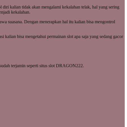
 diri kalian tidak akan mengalami kekalahan telak, hal yang sering
enjadi kekalahan.
bawa suasana. Dengan menerapkan hal itu kalian bisa mengontrol
si kalian bisa mengetahui permainan slot apa saja yang sedang gacor
n sudah terjamin seperti situs slot DRAGON222.