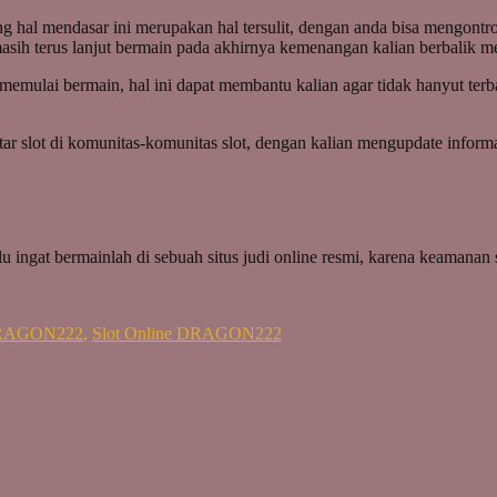
ng hal mendasar ini merupakan hal tersulit, dengan anda bisa mengontrol
sih terus lanjut bermain pada akhirnya kemenangan kalian berbalik m
emulai bermain, hal ini dapat membantu kalian agar tidak hanyut ter
r slot di komunitas-komunitas slot, dengan kalian mengupdate informa
u ingat bermainlah di sebuah situs judi online resmi, karena keamana
 DRAGON222
,
Slot Online DRAGON222