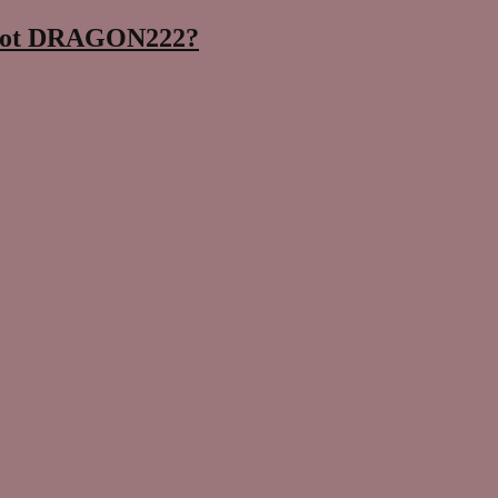
 Slot DRAGON222?