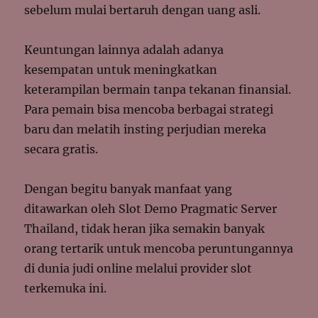
sebelum mulai bertaruh dengan uang asli.
Keuntungan lainnya adalah adanya
kesempatan untuk meningkatkan
keterampilan bermain tanpa tekanan finansial.
Para pemain bisa mencoba berbagai strategi
baru dan melatih insting perjudian mereka
secara gratis.
Dengan begitu banyak manfaat yang
ditawarkan oleh Slot Demo Pragmatic Server
Thailand, tidak heran jika semakin banyak
orang tertarik untuk mencoba peruntungannya
di dunia judi online melalui provider slot
terkemuka ini.