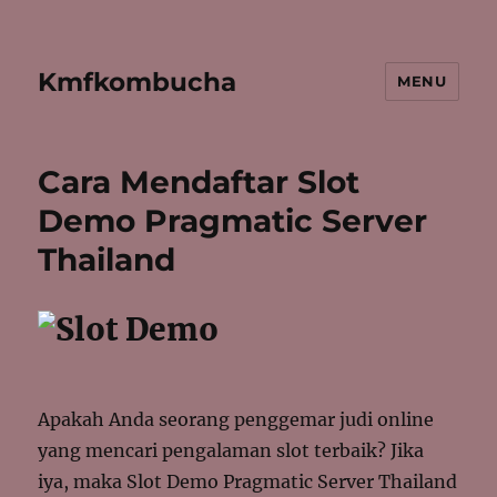
Kmfkombucha
MENU
Cara Mendaftar Slot
Demo Pragmatic Server
Thailand
Apakah Anda seorang penggemar judi online
yang mencari pengalaman slot terbaik? Jika
iya, maka Slot Demo Pragmatic Server Thailand