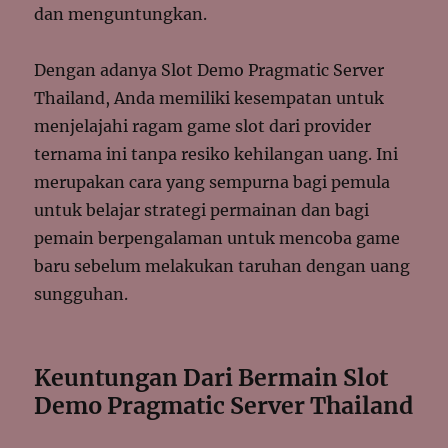
dan menguntungkan.
Dengan adanya Slot Demo Pragmatic Server
Thailand, Anda memiliki kesempatan untuk
menjelajahi ragam game slot dari provider
ternama ini tanpa resiko kehilangan uang. Ini
merupakan cara yang sempurna bagi pemula
untuk belajar strategi permainan dan bagi
pemain berpengalaman untuk mencoba game
baru sebelum melakukan taruhan dengan uang
sungguhan.
Keuntungan Dari Bermain Slot
Demo Pragmatic Server Thailand