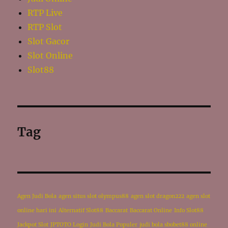
RTP Live
RTP Slot
Slot Gacor
Slot Online
Slot88
Tag
Agen Judi Bola
agen situs slot olympus88
agen slot dragon222
agen slot
online hari ini
Alternatif Slot88
Baccarat
Baccarat Online
Info Slot88
Jackpot Slot
JPTOTO Login
Judi Bola Populer
judi bola sbobet88 online