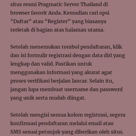
situs resmi Pragmatic Server Thailand di
browser favorit Anda. Kemudian cari opsi
“Daftar” atau “Register” yang biasanya
terletak di bagian atas halaman utama.
Setelah menemukan tombol pendaftaran, klik
dan isi formulir registrasi dengan data diri yang
lengkap dan valid. Pastikan untuk
menggunakan informasi yang akurat agar
proses verifikasi berjalan lancar. Selain itu,
jangan lupa membuat username dan password
yang unik serta mudah diingat.
Setelah mengisi semua kolom registrasi, segera
konfirmasi pendaftaran melalui email atau
SMS sesuai petunjuk yang diberikan oleh situs.