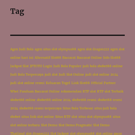
Tag
Agen Judi Bola
agen situs slot olympus88
agen slot dragon222
agen slot
online hari ini
Alternatif Slot88
Baccarat
Baccarat Online
Info Slot88
Jackpot Slot
JPTOTO Login
Judi Bola Populer
judi bola sbobet88 online
Judi Bola Terpercaya
judi slot
Judi Slot Online
judi slot online 2024
judi slot online resmi
Keluaran Togel
Link Slot88
Official Partner
Wbet
Panduan Baccarat Online
rekomendasi RTP slot
RTP slot Terbaik
sbobet88 online
sbobet88 online 2024
sbobet88 resmi
sbobet88 resmi
2024
sbobet88 resmi terpercaya
Situs Bola Terbesar
situs judi bola
sbobet
situs link slot online
Situs RTP slot
situs slot olympus88
situs
slot online terbaru
Slot Demo
Slot Demo Pragmatic
Slot Demo
Thailand
slot dragon222
Slot Jackpot
slot olympus88
slot online gacor