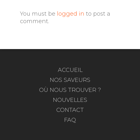
You must be
logged in
to post a
comment.
ACCUEIL
NOS SAVEURS
OÙ NOUS TROUVER ?
NOUVELLES
CONTACT
FAQ