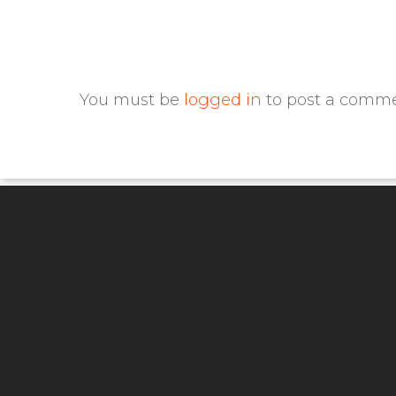
You must be
logged in
to post a comme