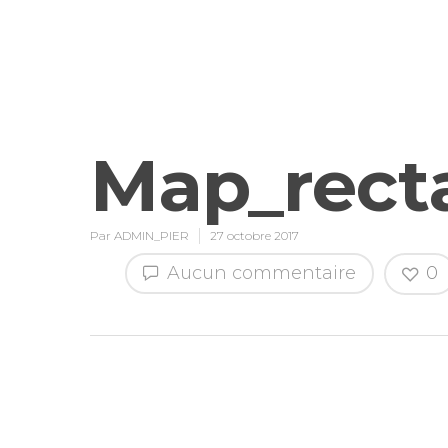
Map_rect
Par
ADMIN_PIER
27 octobre 2017
Aucun commentaire
0