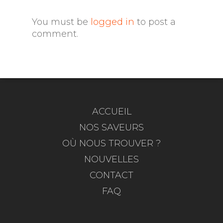
You must be
logged in
to post a
comment.
ACCUEIL
NOS SAVEURS
OÙ NOUS TROUVER ?
NOUVELLES
CONTACT
FAQ