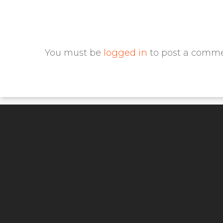
You must be
logged in
to post a comme