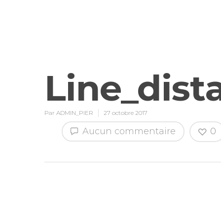
Line_dist
Par
ADMIN_PIER
27 octobre 2017
Aucun commentaire
0