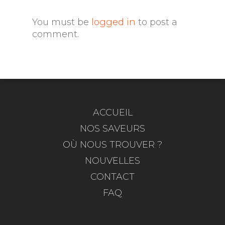
You must be
logged in
to post a
comment.
ACCUEIL
NOS SAVEURS
OÙ NOUS TROUVER ?
NOUVELLES
CONTACT
FAQ